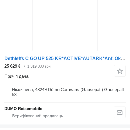
Dethleffs C GO UP 525 KR*ACTIVE*AUTARK*Anf. Okt. 26*
25 629 €
≈ 1 319 000 грн
Причіп дача
Німеччина, 48249 Dümo Caravans (Gausepatt) Gausepatt
58
DUMO Reisemobile