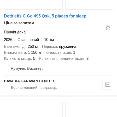
Dethleffs C Go 495 Qsk, 5 places for sleep
Ціна за запитом
Причіп дача
2026
Стан
новий
10 км
Вантажопід.
250 кг
Підвіска
пружинна
Власна вага
1 150 кг
Кількість осей
1
Кількість місць
5
Кількість спальних місць
3
Румунія, București
BAVARIA CARAVAN CENTER