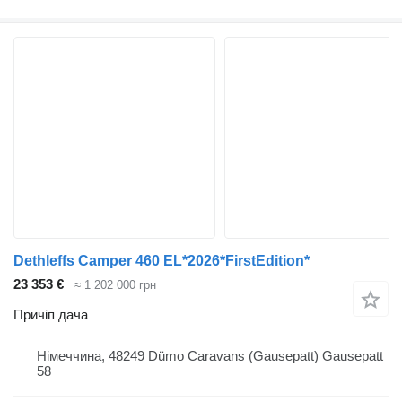
Dethleffs Camper 460 EL*2026*FirstEdition*
23 353 €
≈ 1 202 000 грн
Причіп дача
Німеччина, 48249 Dümo Caravans (Gausepatt) Gausepatt
58