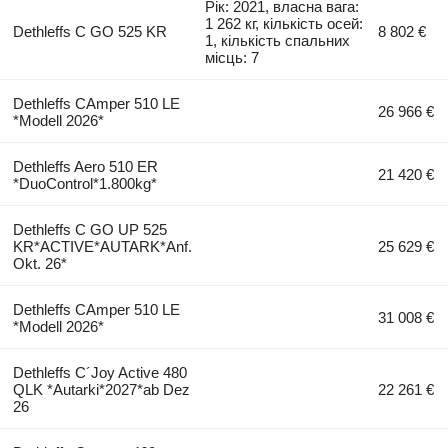
Рік: 2021, власна вага:
1 262 кг, кількість осей:
Dethleffs C GO 525 KR
8 802 €
1, кількість спальних
місць: 7
Dethleffs CAmper 510 LE
26 966 €
*Modell 2026*
Dethleffs Aero 510 ER
21 420 €
*DuoControl*1.800kg*
Dethleffs C GO UP 525
KR*ACTIVE*AUTARK*Anf.
25 629 €
Okt. 26*
Dethleffs CAmper 510 LE
31 008 €
*Modell 2026*
Dethleffs C´Joy Active 480
QLK *Autarki*2027*ab Dez
22 261 €
26