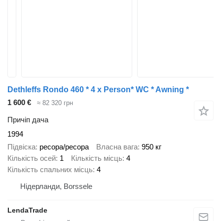
Dethleffs Rondo 460 * 4 x Person* WC * Awning *
1 600 €
≈ 82 320 грн
Причіп дача
1994
Підвіска
ресора/ресора
Власна вага
950 кг
Кількість осей
1
Кількість місць
4
Кількість спальних місць
4
Нідерланди, Borssele
LendaTrade