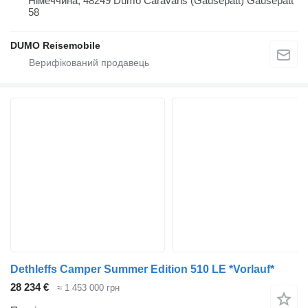
Німеччина, 48249 Dümo Caravans (Gausepatt) Gausepatt
58
DUMO Reisemobile
Dethleffs Camper Summer Edition 510 LE *Vorlauf*
28 234 €
≈ 1 453 000 грн