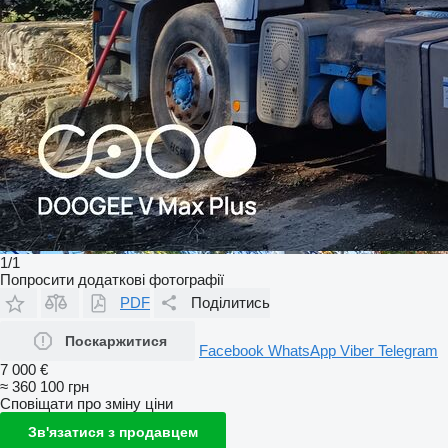
1/1
Попросити додаткові фотографії
PDF
Поділитись
Поскаржитися
Facebook
WhatsApp
Viber
Telegram
7 000 €
≈ 360 100 грн
Сповіщати про зміну ціни
Зв'язатися з продавцем