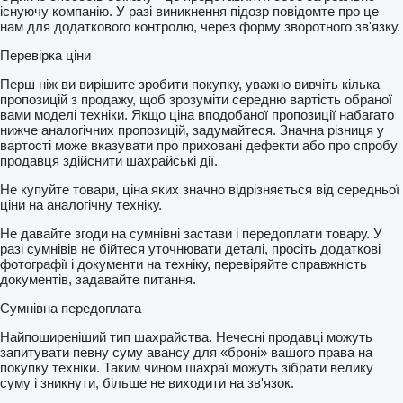
існуючу компанію. У разі виникнення підозр повідомте про це
нам для додаткового контролю, через форму зворотного зв'язку.
Перевірка ціни
Перш ніж ви вирішите зробити покупку, уважно вивчіть кілька
пропозицій з продажу, щоб зрозуміти середню вартість обраної
вами моделі техніки. Якщо ціна вподобаної пропозиції набагато
нижче аналогічних пропозицій, задумайтеся. Значна різниця у
вартості може вказувати про приховані дефекти або про спробу
продавця здійснити шахрайські дії.
Не купуйте товари, ціна яких значно відрізняється від середньої
ціни на аналогічну техніку.
Не давайте згоди на сумнівні застави і передоплати товару. У
разі сумнівів не бійтеся уточнювати деталі, просіть додаткові
фотографії і документи на техніку, перевіряйте справжність
документів, задавайте питання.
Сумнівна передоплата
Найпоширеніший тип шахрайства. Нечесні продавці можуть
запитувати певну суму авансу для «броні» вашого права на
покупку техніки. Таким чином шахраї можуть зібрати велику
суму і зникнути, більше не виходити на зв'язок.