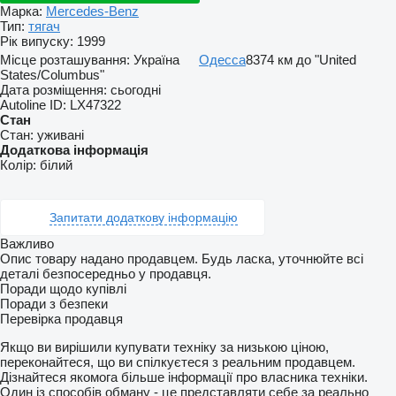
Марка:
Mercedes-Benz
Тип:
тягач
Рік випуску:
1999
Місце розташування:
Україна
Одесса
8374 км до "United
States/Columbus"
Дата розміщення:
сьогодні
Autoline ID:
LX47322
Стан
Стан:
уживані
Додаткова інформація
Колір:
білий
Запитати додаткову інформацію
Важливо
Опис товару надано продавцем. Будь ласка, уточнюйте всі
деталі безпосередньо у продавця.
Поради щодо купівлі
Поради з безпеки
Перевірка продавця
Якщо ви вирішили купувати техніку за низькою ціною,
переконайтеся, що ви спілкуєтеся з реальним продавцем.
Дізнайтеся якомога більше інформації про власника техніки.
Один із способів обману - це представляти себе за реально