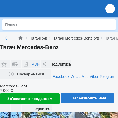
Тягачі б/в
Тягачі Mercedes-Benz б/в
Тягач 
Тягач Mercedes-Benz
PDF
Поділитись
Поскаржитися
Facebook
WhatsApp
Viber
Telegram
Mercedes-Benz
7 000 €
Передзвоніть мені
Зв'язатися з продавцем
Поділитись