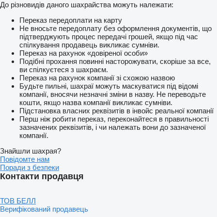
До різновидів даного шахрайства можуть належати:
Переказ передоплати на карту
Не вносьте передоплату без оформлення документів, що
підтверджують процес передачі грошей, якщо під час
спілкування продавець викликає сумніви.
Переказ на рахунок «довіреної особи»
Подібні прохання повинні насторожувати, скоріше за все,
ви спілкуєтеся з шахраєм.
Переказ на рахунок компанії зі схожою назвою
Будьте пильні, шахраї можуть маскуватися під відомі
компанії, вносячи незначні зміни в назву. Не переводьте
кошти, якщо назва компанії викликає сумніви.
Підстановка власних реквізитів в інвойс реальної компанії
Перш ніж робити переказ, переконайтеся в правильності
зазначених реквізитів, і чи належать вони до зазначеної
компанії.
Знайшли шахрая?
Повідомте нам
Поради з безпеки
Контакти продавця
ТОВ БЕЛЛ
Верифікований продавець