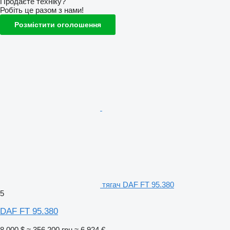
Продаєте техніку?
Робіть це разом з нами!
Розмістити оголошення
тягач DAF FT 95.380
5
DAF FT 95.380
8 000 $
≈ 356 200 грн
≈ 6 924 €