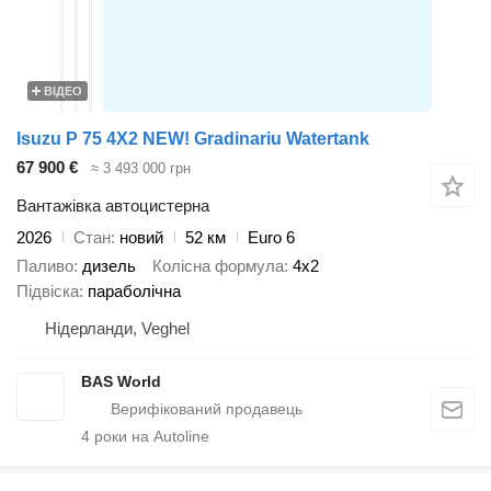
ВІДЕО
Isuzu P 75 4X2 NEW! Gradinariu Watertank
67 900 €
≈ 3 493 000 грн
Вантажівка автоцистерна
2026
Стан
новий
52 км
Euro 6
Паливо
дизель
Колісна формула
4x2
Підвіска
параболічна
Нідерланди, Veghel
BAS World
4
роки на Autoline