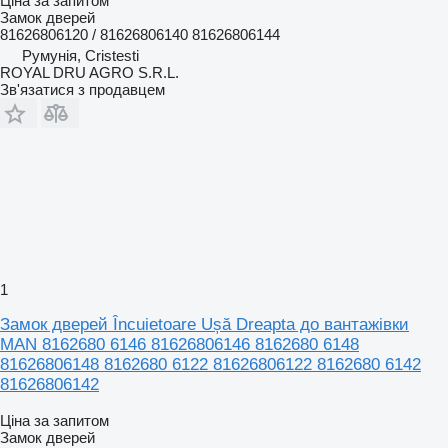
Ціна за запитом
Замок дверей
81626806120 / 81626806140 81626806144
Румунія, Cristesti
ROYAL DRU AGRO S.R.L.
Зв'язатися з продавцем
1
Замок дверей Încuietoare Ușă Dreapta до вантажівки
MAN 8162680 6146 81626806146 8162680 6148
81626806148 8162680 6122 81626806122 8162680 6142
81626806142
Ціна за запитом
Замок дверей