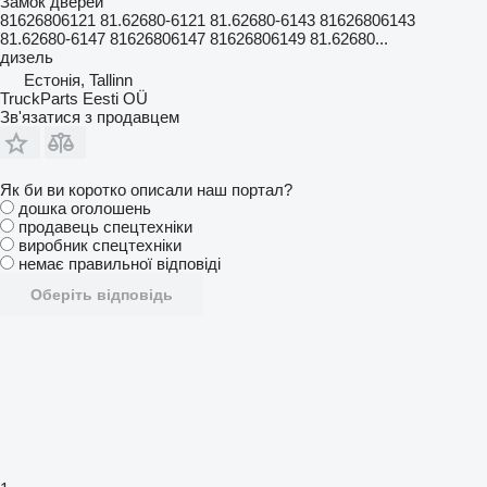
Замок дверей
81626806121 81.62680-6121 81.62680-6143 81626806143
81.62680-6147 81626806147 81626806149 81.62680...
дизель
Естонія, Tallinn
TruckParts Eesti OÜ
Зв'язатися з продавцем
Як би ви коротко описали наш портал?
дошка оголошень
продавець спецтехніки
виробник спецтехніки
немає правильної відповіді
Оберіть відповідь