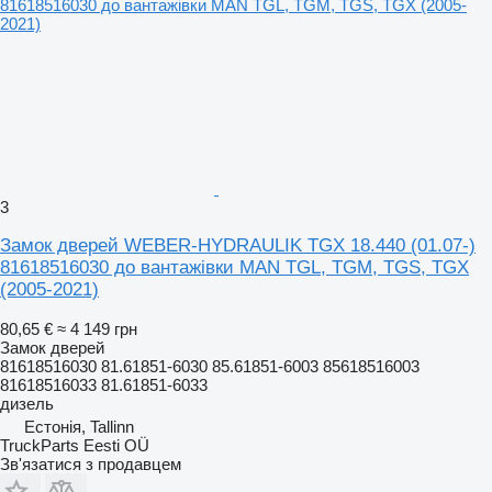
3
Замок дверей WEBER-HYDRAULIK TGX 18.440 (01.07-)
81618516030 до вантажівки MAN TGL, TGM, TGS, TGX
(2005-2021)
80,65 €
≈ 4 149 грн
Замок дверей
81618516030 81.61851-6030 85.61851-6003 85618516003
81618516033 81.61851-6033
дизель
Естонія, Tallinn
TruckParts Eesti OÜ
Зв'язатися з продавцем