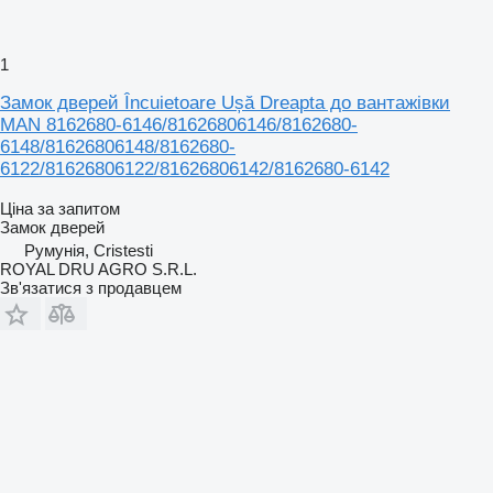
1
Замок дверей Încuietoare Ușă Dreapta до вантажівки
MAN 8162680-6146/81626806146/8162680-
6148/81626806148/8162680-
6122/81626806122/81626806142/8162680-6142
Ціна за запитом
Замок дверей
Румунія, Cristesti
ROYAL DRU AGRO S.R.L.
Зв'язатися з продавцем