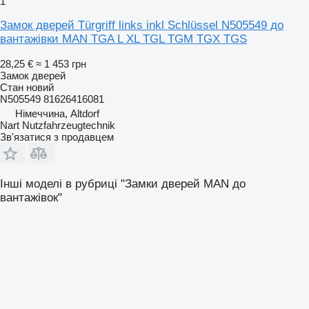
1
Замок дверей Türgriff links inkl Schlüssel N505549 до
вантажівки MAN TGA L XL TGL TGM TGX TGS
28,25 €
≈ 1 453 грн
Замок дверей
Стан
новий
N505549 81626416081
Німеччина, Altdorf
Nart Nutzfahrzeugtechnik
Зв'язатися з продавцем
Інші моделі в рубриці "Замки дверей MAN до
вантажівок"