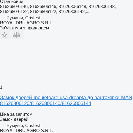
Стан
новий
8162680-6146, 81626806146, 8162680-6148, 81626806148,
8162680-6122, 81626806122, 81626806142,...
Румунія, Cristesti
ROYAL DRU AGRO S.R.L.
Зв'язатися з продавцем
1
Замок дверей Încuietoare ușă dreapta до вантажівки MAN
81626806120/81626806140/81626806144
Ціна за запитом
Замок дверей
Румунія, Cristesti
ROYAL DRU AGRO S.R.L.