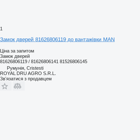
1
Замок дверей 81626806119 до вантажівки MAN
Ціна за запитом
Замок дверей
81626806119 / 81626806141 81526806145
Румунія, Cristesti
ROYAL DRU AGRO S.R.L.
Зв'язатися з продавцем