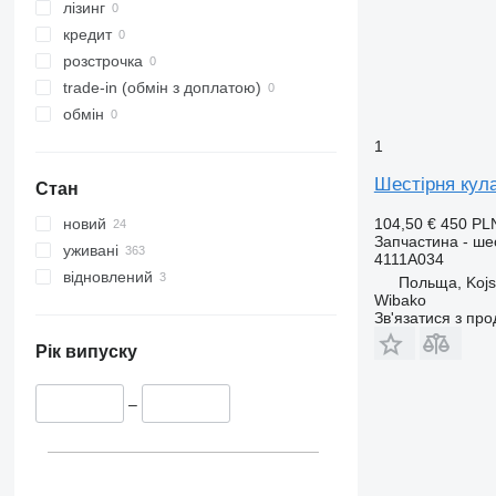
Travego
Midlum
Terberg
лізинг
Unimog
Premium
V40
кредит
V-Class
Sandero
V60
розстрочка
Vario
Scenic
V90
trade-in (обмін з доплатою)
Viano
T-series
VM
обмін
Vito
TRM
VNL
1
Trafic
XC
Шестірня кула
Стан
Twingo
Zoe
104,50 €
450 PL
новий
Запчастина - ше
уживані
4111A034
відновлений
Польща, Koj
Wibako
Зв'язатися з пр
Рік випуску
–