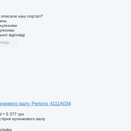
о описали наш портал?
ень
ецтехніки
техніки
ної відповіді
овідь
чкового валу Perkins 4111A034
N
≈ 5 377 грн
стірня кулачкового валу
szówka