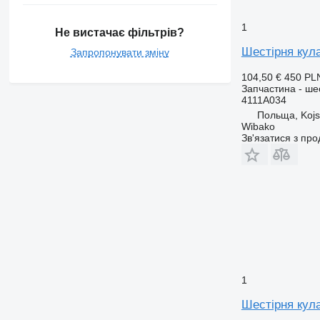
1
Не вистачає фільтрів?
Шестірня кула
Запропонувати зміну
104,50 €
450 PL
Запчастина - ше
4111A034
Польща, Koj
Wibako
Зв'язатися з пр
1
Шестірня кула