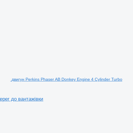
двигун Perkins Phaser AB Donkey Engine 4 Cylinder Turbo
eper до вантажівки