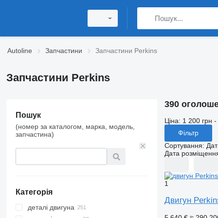
Autoline
Запчастини
Запчастини Perkins
Запчастини Perkins
390 оголош
Пошук
Ціна:
1 200 грн -
(номер за каталогом, марка, модель,
Фільтр
запчастина)
Сортування
:
Дат
Дата розміщенн
1
Категорія
Двигун Perkin
деталі двигуна
5 640 €
≈ 290 20