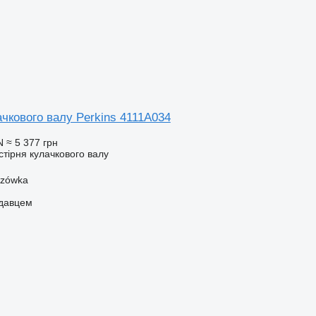
чкового валу Perkins 4111A034
N
≈ 5 377 грн
стірня кулачкового валу
szówka
одавцем