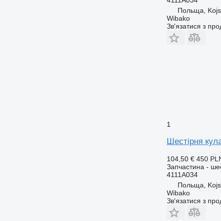
Польща, Koj
Wibako
Зв'язатися з пр
1
Шестірня кула
104,50 €
450 PL
Запчастина - ше
4111A034
Польща, Koj
Wibako
Зв'язатися з пр