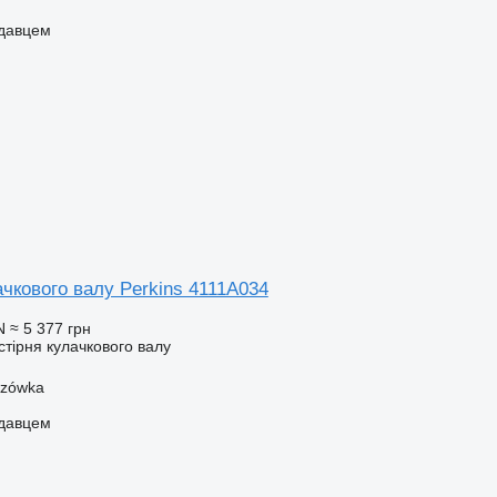
одавцем
чкового валу Perkins 4111A034
N
≈ 5 377 грн
стірня кулачкового валу
szówka
одавцем