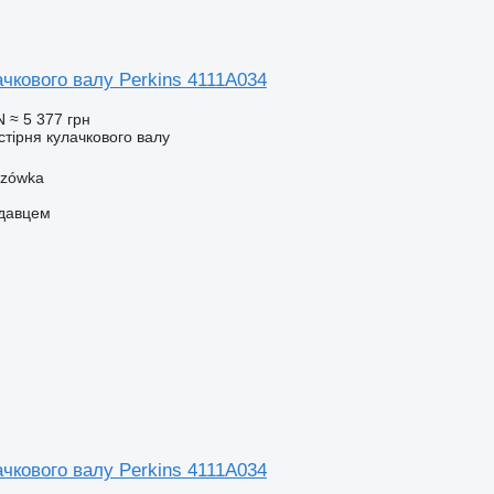
чкового валу Perkins 4111A034
N
≈ 5 377 грн
стірня кулачкового валу
szówka
одавцем
чкового валу Perkins 4111A034