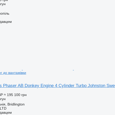
игун
нопіль
одавцем
r до вантажівки
s Phaser AB Donkey Engine 4 Cylinder Turbo Johnston Swe
BP
≈ 195 100 грн
игун
ія, Bridlington
 LTD
одавцем