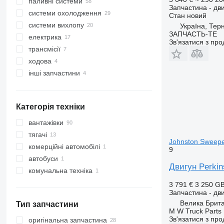
паливні системи
двигуни
Запчастина - дв
системи охолодження
колінвали
ПНВТ
Стан
новий
системи вихлопу
турбокомпресори
форсунки
вентилятори охолодження
Україна, Тер
ЗАПЧАСТЬ-ТЕ
електрика
шестірні кулачкового валу
паливні насоси
корпуси термостата
прокладки впускного колектора
Зв'язатися з пр
трансмісії
розподілвали
повітряні фільтри
корпуси помпи охолодження
труби вихлопні
стартери
двигуна
ходова
маховики
шланги повітрозабірника
датчики
кожухи маховика
помпи охолодження двигуна
інші запчастини
насоси мастильні
корпуси паливного фільтра
блоки керування
інші запчастини трансмісії
підшипники
корпуси мастильного фільтра
паливні фільтри
бортові комп'ютери
елементи кріплення
шатуни
паливні шланги
кабелі
Категорія техніки
фільтри масляні
ПННТ
інші запчастини електрики
мастилоохолоджувачі
вантажівки
головки блока циліндрів
тягачі
Johnston Sweepe
поршні
комерційні автомобілі
9
колектори
автобуси
Двигун Perkin
масляні щупи
комунальна техніка
картери двигуна
дорожньо-прибиральна техніка
3 791 €
3 250 G
Запчастина - дв
шківи
прибиральні машини
Велика Британ
Тип запчастини
кріплення
M W Truck Parts
форсунки масляні
Зв'язатися з пр
оригінальна запчастина