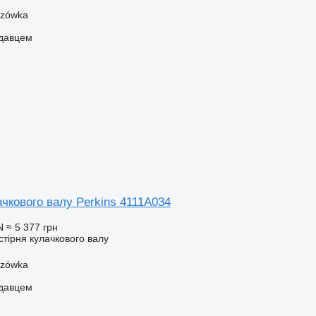
szówka
одавцем
чкового валу Perkins 4111A034
N
≈ 5 377 грн
стірня кулачкового валу
szówka
одавцем