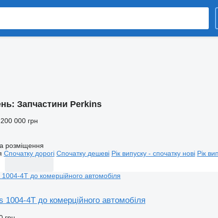
ень:
Запчастини Perkins
 200 000 грн
а розміщення
я
Спочатку дорогі
Спочатку дешеві
Рік випуску - спочатку нові
Рік ви
s 1004-4T до комерційного автомобіля
0 грн