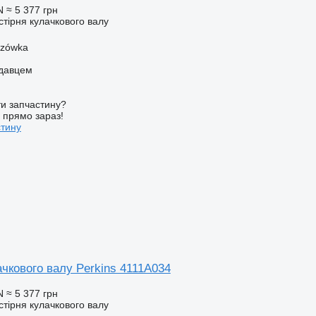
N
≈ 5 377 грн
стірня кулачкового валу
szówka
одавцем
и запчастину?
у прямо зараз!
стину
чкового валу Perkins 4111A034
N
≈ 5 377 грн
стірня кулачкового валу