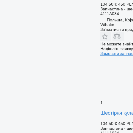
104,50 €
450 PL
Запчастина - ше
4111A034
Польща, Koj
Wibako
Зв'язатися з пр
Не можете знайт
Надішліть заявк
Замовити запча
1
Шестірня кула
104,50 €
450 PL
Запчастина - ше
4111A034