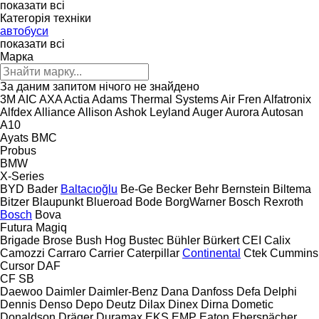
показати всі
Категорія техніки
автобуси
показати всі
Марка
За даним запитом нічого не знайдено
3M
AIC
AXA
Actia
Adams Thermal Systems
Air Fren
Alfatronix
Alfdex
Alliance
Allison
Ashok Leyland
Auger
Aurora
Autosan
A10
Ayats
BMC
Probus
BMW
X-Series
BYD
Bader
Baltacıoğlu
Be-Ge
Becker
Behr
Bernstein
Biltema
Bitzer
Blaupunkt
Blueroad
Bode
BorgWarner
Bosch Rexroth
Bosch
Bova
Futura
Magiq
Brigade
Brose
Bush Hog
Bustec
Bühler
Bürkert
CEI
Calix
Camozzi
Carraro
Carrier
Caterpillar
Continental
Ctek
Cummins
Cursor
DAF
CF
SB
Daewoo
Daimler
Daimler-Benz
Dana
Danfoss
Defa
Delphi
Dennis
Denso
Depo
Deutz
Dilax
Dinex
Dirna
Dometic
Donaldson
Dräger
Duramax
EKS
EMP
Eaton
Eberspächer