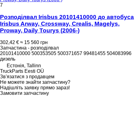
7
Розподілвал Irisbus 20101410000 до автобуса
Irisbus Arway, Crossway, Crealis, Magelys,
Proway, Daily Tourys (2006-)
302,42 €
≈ 15 560 грн
Запчастина - розподілвал
20101410000 500353505 500371657 99481455 504083996
дизель
Естонія, Tallinn
TruckParts Eesti OÜ
Зв'язатися з продавцем
Не можете знайти запчастину?
Надішліть заявку прямо зараз!
Замовити запчастину