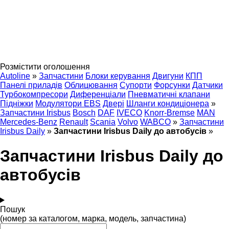
Розмістити оголошення
Autoline
»
Запчастини
Блоки керування
Двигуни
КПП
Панелі приладів
Облицювання
Супорти
Форсунки
Датчики
Турбокомпресори
Диференціали
Пневматичні клапани
Підніжки
Модулятори EBS
Двері
Шланги кондиціонера
»
Запчастини Irisbus
Bosch
DAF
IVECO
Knorr-Bremse
MAN
Mercedes-Benz
Renault
Scania
Volvo
WABCO
»
Запчастини
Irisbus Daily
»
Запчастини Irisbus Daily до автобусів
»
Запчастини Irisbus Daily до
автобусів
Пошук
(номер за каталогом, марка, модель, запчастина)