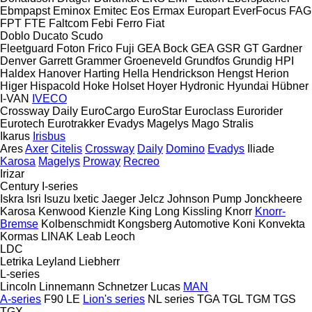
Ebmpapst
Eminox
Emitec
Eos
Ermax
Europart
EverFocus
FAG
FPT
FTE
Faltcom
Febi
Ferro
Fiat
Doblo
Ducato
Scudo
Fleetguard
Foton
Frico
Fuji
GEA Bock
GEA
GSR
GT
Gardner
Denver
Garrett
Grammer
Groeneveld
Grundfos
Grundig
HPI
Haldex
Hanover
Harting
Hella
Hendrickson
Hengst
Herion
Higer
Hispacold
Hoke
Holset
Hoyer
Hydronic
Hyundai
Hübner
I-VAN
IVECO
Crossway
Daily
EuroCargo
EuroStar
Euroclass
Eurorider
Eurotech
Eurotrakker
Evadys
Magelys
Mago
Stralis
Ikarus
Irisbus
Ares
Axer
Citelis
Crossway
Daily
Domino
Evadys
Iliade
Karosa
Magelys
Proway
Recreo
Irizar
Century
I-series
Iskra
Isri
Isuzu
Ixetic
Jaeger
Jelcz
Johnson Pump
Jonckheere
Karosa
Kenwood
Kienzle
King Long
Kissling
Knorr
Knorr-
Bremse
Kolbenschmidt
Kongsberg Automotive
Koni
Konvekta
Kormas
LINAK
Leab
Leoch
LDC
Letrika
Leyland
Liebherr
L-series
Lincoln
Linnemann Schnetzer
Lucas
MAN
A-series
F90
LE
Lion's series
NL series
TGA
TGL
TGM
TGS
TGX