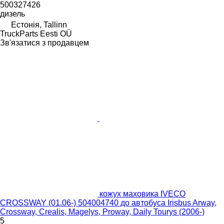
500327426
дизель
Естонія, Tallinn
TruckParts Eesti OÜ
Зв'язатися з продавцем
кожух маховика IVECO
CROSSWAY (01.06-) 504004740 до автобуса Irisbus Arway,
Crossway, Crealis, Magelys, Proway, Daily Tourys (2006-)
5