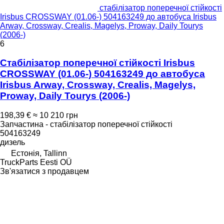
стабілізатор поперечної стійкості
Irisbus CROSSWAY (01.06-) 504163249 до автобуса Irisbus
Arway, Crossway, Crealis, Magelys, Proway, Daily Tourys
(2006-)
6
Стабілізатор поперечної стійкості Irisbus
CROSSWAY (01.06-) 504163249 до автобуса
Irisbus Arway, Crossway, Crealis, Magelys,
Proway, Daily Tourys (2006-)
198,39 €
≈ 10 210 грн
Запчастина - стабілізатор поперечної стійкості
504163249
дизель
Естонія, Tallinn
TruckParts Eesti OÜ
Зв'язатися з продавцем