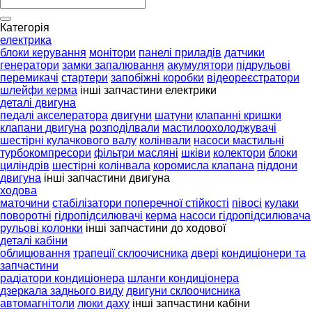
Категорія
електрика
блоки керування
монітори
панелі приладів
датчики
генератори
замки запалювання
акумулятори
підрульові
перемикачі
стартери
запобіжні коробки
відеореєстратори
шлейфи керма
інші запчастини електрики
деталі двигуна
педалі акселератора
двигуни
шатуни
клапанні кришки
клапани двигуна
розподілвали
мастилоохолоджувачі
шестірні кулачкового валу
колінвали
насоси мастильні
турбокомпресори
фільтри масляні
шківи
колектори
блоки
циліндрів
шестірні колінвала
коромисла клапана
піддони
двигуна
інші запчастини двигуна
ходова
маточини
стабілізатори поперечної стійкості
півосі
кулаки
поворотні
гідропідсилювачі
керма
насоси гідропідсилювача
рульові колонки
інші запчастини до ходової
деталі кабіни
облицювання
трапеції склоочисника
двері
кондиціонери та
запчастини
радіатори кондиціонера
шланги кондиціонера
дзеркала заднього виду
двигуни склоочисника
автомагнітоли
люки даху
інші запчастини кабіни