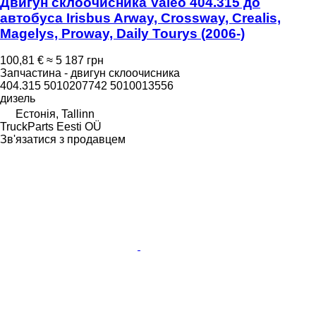
Двигун склоочисника Valeo 404.315 до
автобуса Irisbus Arway, Crossway, Crealis,
Magelys, Proway, Daily Tourys (2006-)
100,81 €
≈ 5 187 грн
Запчастина - двигун склоочисника
404.315 5010207742 5010013556
дизель
Естонія, Tallinn
TruckParts Eesti OÜ
Зв'язатися з продавцем