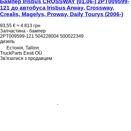
Бампер Irisbus CROSSWAY (01.06-) 2PT009599-
121 до автобуса Irisbus Arway, Crossway,
Crealis, Magelys, Proway, Daily Tourys (2006-)
93,55 €
≈ 4 813 грн
Запчастина - бампер
2PT009599-121 504228004 500022349
дизель
Естонія, Tallinn
TruckParts Eesti OÜ
Зв'язатися з продавцем