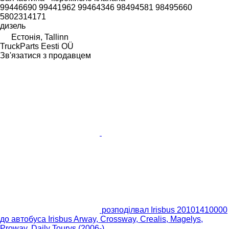
99446690 99441962 99464346 98494581 98495660
5802314171
дизель
Естонія, Tallinn
TruckParts Eesti OÜ
Зв'язатися з продавцем
розподілвал Irisbus 20101410000
до автобуса Irisbus Arway, Crossway, Crealis, Magelys,
Proway, Daily Tourys (2006-)