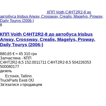
КПП Voith C4HT2R2-8 до
автобуса Irisbus Arway, Crossway, Crealis, Magelys, Proway,
Daily Tourys (2006-)
8
КПП Voith C4HT2R2-8 до автобуса Irisbus
Arway, Crossway, Crealis, Magelys, Proway,
Daily Tourys (2006-)
880,65 €
≈ 45 310 грн
Запчастина - КПП
C4HT2R2-8,5 152.0011711 C4HT2R2-8.5 504226353
500080177
дизель
Естонія, Tallinn
TruckParts Eesti OÜ
Зв'язатися з продавцем