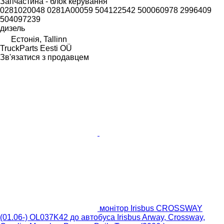
Запчастина - блок керування
0281020048 0281A00059 504122542 500060978 2996409
504097239
дизель
Естонія, Tallinn
TruckParts Eesti OÜ
Зв'язатися з продавцем
монітор Irisbus CROSSWAY
(01.06-) OL037K42 до автобуса Irisbus Arway, Crossway,