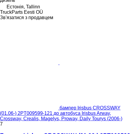
дизель
Естонія, Tallinn
TruckParts Eesti OÜ
Зв'язатися з продавцем
бампер Irisbus CROSSWAY
(01.06-) 2PT009599-121 до автобуса Irisbus Arway,
Crossway, Crealis, Magelys, Proway, Daily Tourys (2006-)
7