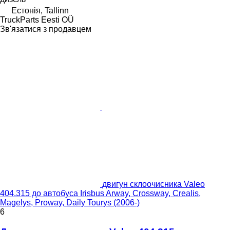
Естонія, Tallinn
TruckParts Eesti OÜ
Зв'язатися з продавцем
двигун склоочисника Valeo
404.315 до автобуса Irisbus Arway, Crossway, Crealis,
Magelys, Proway, Daily Tourys (2006-)
6