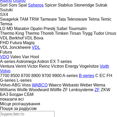
Alpino
Urbino
Sorl
Sors
Spal
Spheros
Spicer
Stabilus
Stoneridge
Sutrak
Suzuki
SX4
Swagelok
TAM
TRW
Tamware
Tata
Teknoware
Telma
Temic
Temsa
LD
MD
Maraton
Opalin
Prestij
Safari
Tourmalin
Thermo King
Thermo
Thoreb
Timken
Tirsan
Trygg
Tudor
Ursus
VDL Berkhof
VDL Bova
FHD
Futura
Magiq
VDL Jonckheere
VDL
Futura
VDO
Valeo
Van Hool
A-series
Astromega
Astron
EX
T-series
Ventura
Verint
Victor Reinz
Victron Energy
Vogelsitze
Voith
Volvo
7700
8500
8700
8900
9700
9900
A-series
B-series
C
EC
FH
G-series
L-series
Volvo-ABG
Voss
WABCO
Waeco
Webasto
Weber
Wema
Williams
Wolfe
Woodward
Wölfle
ZF Lenksysteme
ZF
ZKW
БАЗ
Богдан
СБМ
показати всі
Місце розташування
Пошук за радіусом