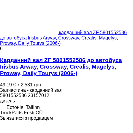
карданний вал ZF 5801552586
до автобуса Irisbus Arway, Crossway, Crealis, Magelys,
Proway, Daily Tourys (2006-)
6
Карданний вал ZF 5801552586 до автобуса
Irisbus Arway, Crossway, Crealis, Magelys,
Proway, Daily Tourys (2006-)
49,19 €
≈ 2 531 грн
Запчастина - карданний вал
5801552586 23157012
дизель
Естонія, Tallinn
TruckParts Eesti OÜ
Зв'язатися з продавцем