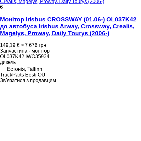
Crealis, Magelys, Proway, Daily Tourys (2006-)
6
Монітор Irisbus CROSSWAY (01.06-) OL037K42
до автобуса Irisbus Arway, Crossway, Crealis,
Magelys, Proway, Daily Tourys (2006-)
149,19 €
≈ 7 676 грн
Запчастина - монітор
OL037K42 IWO35934
дизель
Естонія, Tallinn
TruckParts Eesti OÜ
Зв'язатися з продавцем