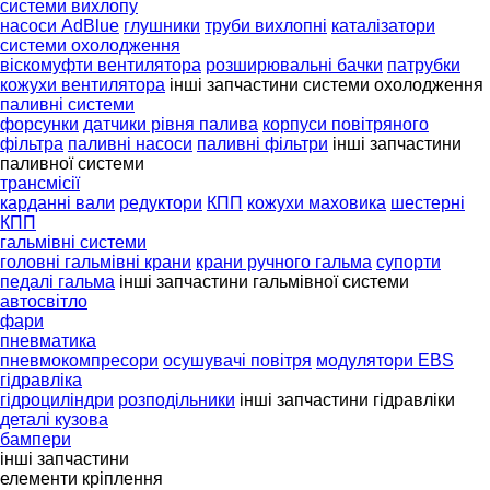
системи вихлопу
насоси AdBlue
глушники
труби вихлопні
каталізатори
системи охолодження
віскомуфти вентилятора
розширювальні бачки
патрубки
кожухи вентилятора
інші запчастини системи охолодження
паливні системи
форсунки
датчики рівня палива
корпуси повітряного
фільтра
паливні насоси
паливні фільтри
інші запчастини
паливної системи
трансмісії
карданні вали
редуктори
КПП
кожухи маховика
шестерні
КПП
гальмівні системи
головні гальмівні крани
крани ручного гальма
супорти
педалі гальма
інші запчастини гальмівної системи
автосвітло
фари
пневматика
пневмокомпресори
осушувачі повітря
модулятори EBS
гідравліка
гідроциліндри
розподільники
інші запчастини гідравліки
деталі кузова
бампери
інші запчастини
елементи кріплення