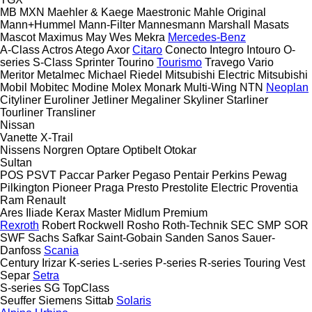
MB
MXN
Maehler & Kaege
Maestronic
Mahle Original
Mann+Hummel
Mann-Filter
Mannesmann
Marshall
Masats
Mascot
Maximus
May Wes
Mekra
Mercedes-Benz
A-Class
Actros
Atego
Axor
Citaro
Conecto
Integro
Intouro
O-
series
S-Class
Sprinter
Tourino
Tourismo
Travego
Vario
Meritor
Metalmec
Michael Riedel
Mitsubishi Electric
Mitsubishi
Mobil
Mobitec
Modine
Molex
Monark
Multi-Wing
NTN
Neoplan
Cityliner
Euroliner
Jetliner
Megaliner
Skyliner
Starliner
Tourliner
Transliner
Nissan
Vanette
X-Trail
Nissens
Norgren
Optare
Optibelt
Otokar
Sultan
POS
PSVT
Paccar
Parker
Pegaso
Pentair
Perkins
Pewag
Pilkington
Pioneer
Praga
Presto
Prestolite Electric
Proventia
Ram
Renault
Ares
Iliade
Kerax
Master
Midlum
Premium
Rexroth
Robert
Rockwell
Rosho
Roth-Technik
SEC
SMP
SOR
SWF
Sachs
Safkar
Saint-Gobain
Sanden
Sanos
Sauer-
Danfoss
Scania
Century
Irizar
K-series
L-series
P-series
R-series
Touring
Vest
Separ
Setra
S-series
SG
TopClass
Seuffer
Siemens
Sittab
Solaris