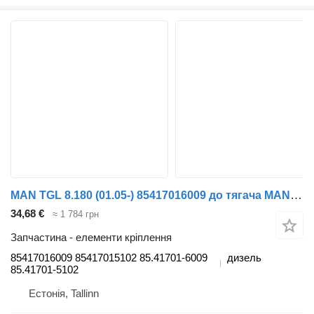
MAN TGL 8.180 (01.05-) 85417016009 до тягача MAN TGL, TGM, TGS, TGX (2005-2021)
34,68 €
≈ 1 784 грн
Запчастина - елементи кріплення
85417016009 85417015102 85.41701-6009
дизель
85.41701-5102
Естонія, Tallinn