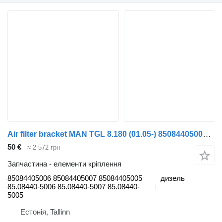
Air filter bracket MAN TGL 8.180 (01.05-) 85084405006 до тягача MAN TGL, TGM, TGS, TGX (2005-2021)
50 €
≈ 2 572 грн
Запчастина - елементи кріплення
85084405006 85084405007 85084405005
дизель
85.08440-5006 85.08440-5007 85.08440-
5005
Естонія, Tallinn