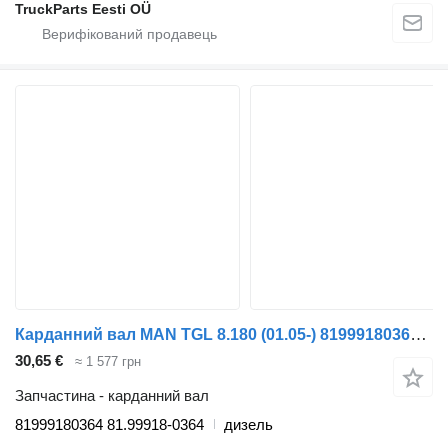
TruckParts Eesti OÜ
Карданний вал MAN TGL 8.180 (01.05-) 81999180364 до тягача MAN TGL, TGM, TGS, TGX (2005-2021)
30,65 €
≈ 1 577 грн
Запчастина - карданний вал
81999180364 81.99918-0364
дизель