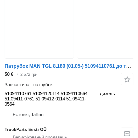
Патрубок MAN TGL 8.180 (01.05-) 51094110761 до тягача MAN TGL, TGM, TGS, TGX (2005-2021)
50 €
≈ 2 572 грн
Запчастина - патрубок
51094110761 51094120114 51094110564
дизель
51.09411-0761 51.09412-0114 51.09411-
0564
Естонія, Tallinn
TruckParts Eesti OÜ