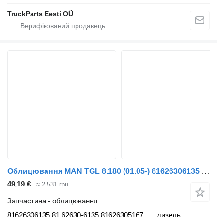
TruckParts Eesti OÜ
Облицювання MAN TGL 8.180 (01.05-) 81626306135 до тягача MAN TGL, TGM, TGS, TGX (2005-2021)
49,19 €
≈ 2 531 грн
Запчастина - облицювання
81626306135 81.62630-6135 81626305167
дизель