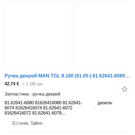
Ручка дверей MAN TGL 8.180 (01.05-) 81.62641-6080 до тягача MAN TGL, TGM, TGS, TGX (2005-2021)
42,74 €
≈ 2 199 грн
Запчастина - ручка дверей
81.62641-6080 81626416080 81.62641-
дизель
6074 81626416074 81.62641-6072
81626416072 81.62641-6078...
Естонія, Tallinn