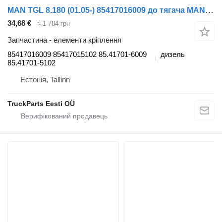
MAN TGL 8.180 (01.05-) 85417016009 до тягача MAN TGL, TGM, TGS, TGX (2005-2021)
34,68 €
≈ 1 784 грн
Запчастина - елементи кріплення
85417016009 85417015102 85.41701-6009
дизель
85.41701-5102
Естонія, Tallinn
TruckParts Eesti OÜ