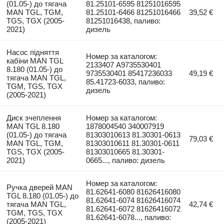
(01.05-) до тягача
81.25101-6595 81251016595
MAN TGL, TGM,
81.25101-6466 81251016466
39,52 €
TGS, TGX (2005-
81251016438, паливо:
2021)
дизель
Насос підняття
Номер за каталогом:
кабіни MAN TGL
2133407 A9735530401
8.180 (01.05-) до
9735530401 85417236033
49,19 €
тягача MAN TGL,
85.41723-6033, паливо:
TGM, TGS, TGX
дизель
(2005-2021)
Диск зчеплення
Номер за каталогом:
MAN TGL 8.180
1878004540 340007919
(01.05-) до тягача
81303010613 81.30301-0613
79,03 €
MAN TGL, TGM,
81303010611 81.30301-0611
TGS, TGX (2005-
81303010665 81.30301-
2021)
0665..., паливо: дизель
Номер за каталогом:
Ручка дверей MAN
81.62641-6080 81626416080
TGL 8.180 (01.05-) до
81.62641-6074 81626416074
тягача MAN TGL,
42,74 €
81.62641-6072 81626416072
TGM, TGS, TGX
81.62641-6078..., паливо:
(2005-2021)