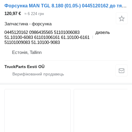
Форсунка MAN TGL 8.180 (01.05-) 0445120162 до тягача MAN TGL, TGM, TGS, TGX (2005-2021)
120,97 €
≈ 6 224 грн
Запчастина - форсунка
0445120162 0986435565 51101006083
дизель
51.10100-6083 61101006161 61.10100-6161
51101009083 51.10100-9083
Естонія, Tallinn
TruckParts Eesti OÜ