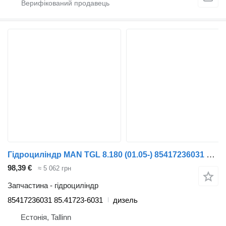
Гідроциліндр MAN TGL 8.180 (01.05-) 85417236031 до тягача MAN TGL, TGM, TGS, TGX (2005-2021)
98,39 €
≈ 5 062 грн
Запчастина - гідроциліндр
85417236031 85.41723-6031
дизель
Естонія, Tallinn