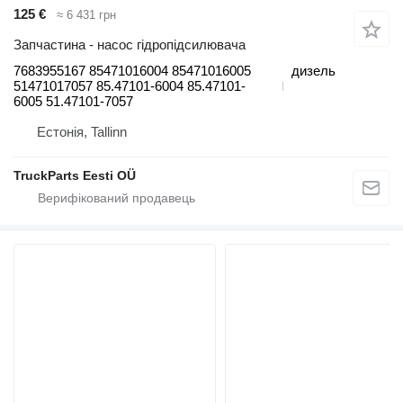
125 €
≈ 6 431 грн
Запчастина - насос гідропідсилювача
7683955167 85471016004 85471016005
дизель
51471017057 85.47101-6004 85.47101-
6005 51.47101-7057
Естонія, Tallinn
TruckParts Eesti OÜ