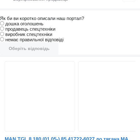
Як би ви коротко описали наш портал?
дошка оголошень
продавець спецтехніки
виробник спецтехніки
немає правильної відповіді
Оберіть відповідь
MAN TGL 8.180 (01.05-) 85.41722-6027 до тягача MAN TGL, TGM, TGS, TGX (2005-2021)