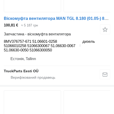
Віскомуфта вентилятора MAN TGL 8.180 (01.05-) 8MV376757-671 до тягача MAN TGL, TGM, TGS, TGX (2005-2021)
100,81 €
≈ 5 187 грн
Запчастина - віскомуфта вентилятора
8MV376757-671 51.06601-0258
дизель
51066010258 51066300067 51.06630-0067
51.06630-0050 51066300050
Естонія, Tallinn
TruckParts Eesti OÜ