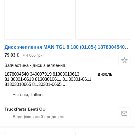
Диск зчеплення MAN TGL 8.180 (01.05-) 1878004540 до тягача MAN TGL, TGM, TGS, TGX (2005-2021)
79,03 €
≈ 4 066 грн
Запчастина - диск зчеплення
1878004540 340007919 81303010613
дизель
81.30301-0613 81303010611 81.30301-0611
81303010665 81.30301-0665...
Естонія, Tallinn
TruckParts Eesti OÜ