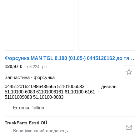
Форсунка MAN TGL 8.180 (01.05-) 0445120162 до тягача MAN TGL, TGM, TGS, TGX (2005-2021)
120,97 €
≈ 6 224 грн
Запчастина - форсунка
0445120162 0986435565 51101006083
дизель
51.10100-6083 61101006161 61.10100-6161
51101009083 51.10100-9083
Естонія, Tallinn
TruckParts Eesti OÜ