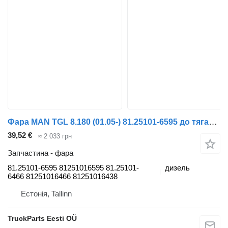
Фара MAN TGL 8.180 (01.05-) 81.25101-6595 до тягача MAN TGL, TGM, TGS, TGX (2005-2021)
39,52 €
≈ 2 033 грн
Запчастина - фара
81.25101-6595 81251016595 81.25101-
дизель
6466 81251016466 81251016438
Естонія, Tallinn
TruckParts Eesti OÜ