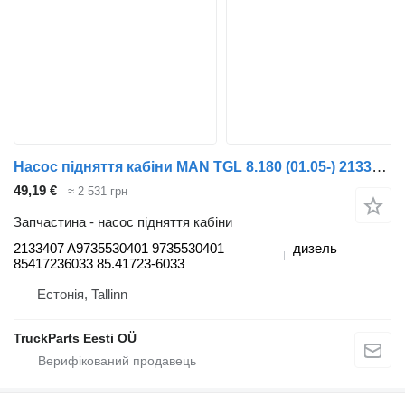
Насос підняття кабіни MAN TGL 8.180 (01.05-) 2133407 до тягача MAN TGL, TGM, TGS, TGX (2005-2021)
49,19 €
≈ 2 531 грн
Запчастина - насос підняття кабіни
2133407 A9735530401 9735530401
дизель
85417236033 85.41723-6033
Естонія, Tallinn
TruckParts Eesti OÜ