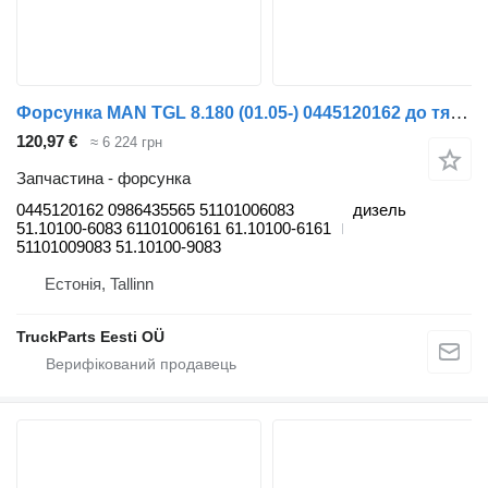
Форсунка MAN TGL 8.180 (01.05-) 0445120162 до тягача MAN TGL, TGM, TGS, TGX (2005-2021)
120,97 €
≈ 6 224 грн
Запчастина - форсунка
0445120162 0986435565 51101006083
дизель
51.10100-6083 61101006161 61.10100-6161
51101009083 51.10100-9083
Естонія, Tallinn
TruckParts Eesti OÜ