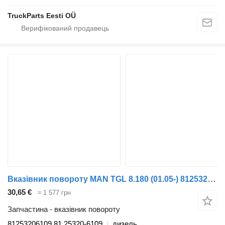
TruckParts Eesti OÜ
Вказівник повороту MAN TGL 8.180 (01.05-) 81253206109 до тягача MAN TGL, TGM, TGS, TGX (2005-2021)
30,65 €
≈ 1 577 грн
Запчастина - вказівник повороту
81253206109 81.25320-6109
дизель