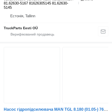
81.62630-5167 81626305145 81.62630-
5145
Естонія, Tallinn
TruckParts Eesti OÜ
Насос гідропідсилювача MAN TGL 8.180 (01.05-) 7683955167 до тягача MAN TGL, TGM, TGS, TGX (2005-2021)