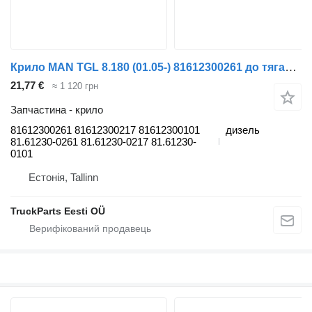
Крило MAN TGL 8.180 (01.05-) 81612300261 до тягача MAN TGL, TGM, TGS, TGX (2005-2021)
21,77 €
≈ 1 120 грн
Запчастина - крило
81612300261 81612300217 81612300101
дизель
81.61230-0261 81.61230-0217 81.61230-
0101
Естонія, Tallinn
TruckParts Eesti OÜ