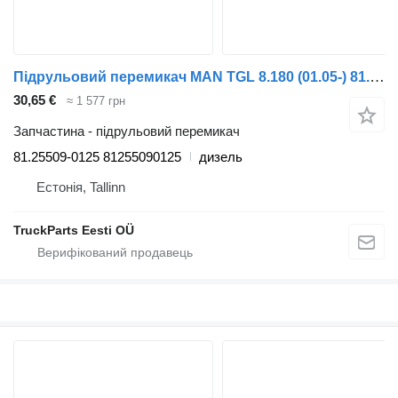
Підрульовий перемикач MAN TGL 8.180 (01.05-) 81.25509-0125 до тягача MAN TGL, TGM, TGS, TGX (2005-2021)
30,65 €
≈ 1 577 грн
Запчастина - підрульовий перемикач
81.25509-0125 81255090125
дизель
Естонія, Tallinn
TruckParts Eesti OÜ