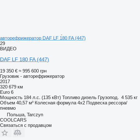
авторефрижератор DAF LF 180 FA (447)
29
ВИДЕО
DAF LF 180 FA (447)
19 350 €
≈ 995 600 грн
Грузовик - авторефрижератор
2017
320 679 км
Euro 6
Мощность
184 л.с. (135 кВт)
Топливо
дизель
Грузопод.
4 535 кг
Объем
40,57 м³
Колесная формула
4x2
Подвеска
рессора/
пневмо
Польша, Tarczyn
COOLCARS
Связаться с продавцом