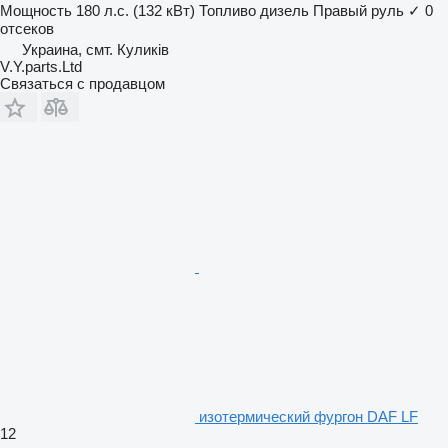
Мощность
180 л.с. (132 кВт)
Топливо
дизель
Правый руль
✓
0
отсеков
Украина, смт. Куликів
V.Y.parts.Ltd
Связаться с продавцом
изотермический фургон DAF LF
12