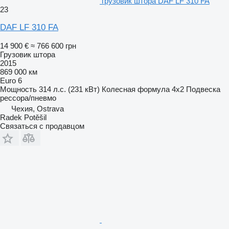
грузовик штора DAF LF 310 FA
23
DAF LF 310 FA
14 900 €
≈ 766 600 грн
Грузовик штора
2015
869 000 км
Euro 6
Мощность
314 л.с. (231 кВт)
Колесная формула
4x2
Подвеска
рессора/пневмо
Чехия, Ostrava
Radek Potěšil
Связаться с продавцом