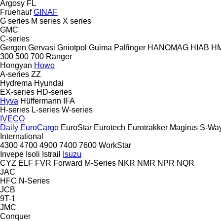
Argosy
FL
Fruehauf
GINAF
G series
M series
X series
GMC
C-series
Gergen
Gervasi
Gniotpol
Guima Palfinger
HANOMAG
HIAB
H
300
500
700
Ranger
Hongyan
Howo
A-series
ZZ
Hydrema
Hyundai
EX-series
HD-series
Hyva
Hüffermann
IFA
H-series
L-series
W-series
IVECO
Daily
EuroCargo
EuroStar
Eurotech
Eurotrakker
Magirus
S-Wa
International
4300
4700
4900
7400
7600
WorkStar
Invepe
Isoli
Istrail
Isuzu
CYZ
ELF
FVR
Forward
M-Series
NKR
NMR
NPR
NQR
JAC
HFC
N-Series
JCB
9T-1
JMC
Conquer