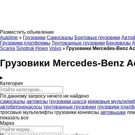
Разместить объявление
Autoline
»
Грузовики
Самосвалы
Бортовые грузовики
Авто
Грузовики платформы
Тентованные грузовики
Бензовозы
А
Scania
Sinotruk Howo
Volvo
»
Грузовики Mercedes-Benz Ac
Грузовики Mercedes-Benz A
Категория
По данному запросу ничего не найдено
самосвалы
автовозы
грузовики шасси
крюковые мультили
автобетононасосы
тентованные грузовики
грузовики плат
тросовые мультилифты
грузовики коневозы
автовышки
ло
показать все
Марка