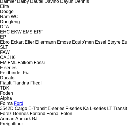
Daimler
Dalby
Dautel
Davino
Dayun
Dennis
Elite
Dodge
Ram
WC
Dongfeng
DFA
EHC
EKW
EMS
ERF
EP
Ebro
Eckart
Effer
Ellermann
Emoss
Equip’men
Essel
Etnyre
Eu
SLT
FAW
CA
JH6
FM
FML
Falkom
Fassi
F-series
Feldbinder
Fiat
Ducato
Fiault
Flandria
Fliegl
TDK
Foden
Alpha
Foima
Ford
3542D
Cargo
E-Transit
E-series
F-series
Ka
L-series
LT
Transit
Forez-Bennes
Forland
Fornal
Foton
Auman
Aumark
BJ
Freightliner