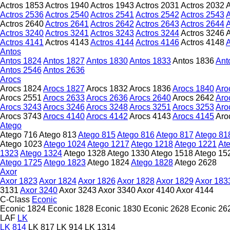
Actros 1853
Actros 1940
Actros 1943
Actros 2031
Actros 2032
A
Actros 2536
Actros 2540
Actros 2541
Actros 2542
Actros 2543
A
Actros 2640
Actros 2641
Actros 2642
Actros 2643
Actros 2644
A
Actros 3240
Actros 3241
Actros 3243
Actros 3244
Actros 3246
A
Actros 4141
Actros 4143
Actros 4144
Actros 4146
Actros 4148
A
Antos
Antos 1824
Antos 1827
Antos 1830
Antos 1833
Antos 1836
Ant
Antos 2546
Antos 2636
Arocs
Arocs 1824
Arocs 1827
Arocs 1832
Arocs 1836
Arocs 1840
Aro
Arocs 2551
Arocs 2633
Arocs 2636
Arocs 2640
Arocs 2642
Aro
Arocs 3243
Arocs 3246
Arocs 3248
Arocs 3251
Arocs 3253
Aro
Arocs 3743
Arocs 4140
Arocs 4142
Arocs 4143
Arocs 4145
Aro
Atego
Atego 716
Atego 813
Atego 815
Atego 816
Atego 817
Atego 81
Atego 1023
Atego 1024
Atego 1217
Atego 1218
Atego 1221
At
1323
Atego 1324
Atego 1328
Atego 1330
Atego 1518
Atego 15
Atego 1725
Atego 1823
Atego 1824
Atego 1828
Atego 2628
Axor
Axor 1823
Axor 1824
Axor 1826
Axor 1828
Axor 1829
Axor 183
3131
Axor 3240
Axor 3243
Axor 3340
Axor 4140
Axor 4144
C-Class
Econic
Econic 1824
Econic 1828
Econic 1830
Econic 2628
Econic 26
LAF
LK
LK 814
LK 817
LK 914
LK 1314