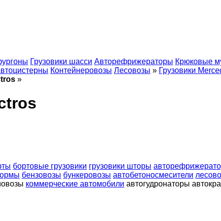
фургоны
Грузовики шасси
Авторефрижераторы
Крюковые м
втоцистерны
Контейнеровозы
Лесовозы
»
Грузовики Merce
tros
»
ctros
фты
бортовые грузовики
грузовики шторы
авторефрижерат
формы
бензовозы
бункеровозы
автобетоносмесители
лесов
мовозы
коммерческие автомобили
автогудронаторы
автокр