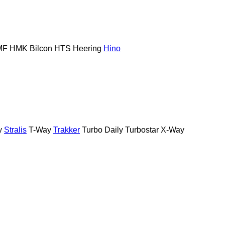
MF
HMK Bilcon
HTS
Heering
Hino
y
Stralis
T-Way
Trakker
Turbo Daily
Turbostar
X-Way