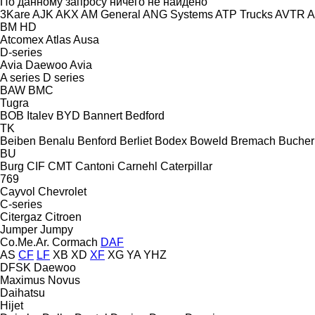
По данному запросу ничего не найдено
3Kare
AJK
AKX
AM General
ANG Systems
ATP Trucks
AVTR
A
BM
HD
Atcomex
Atlas
Ausa
D-series
Avia Daewoo
Avia
A series
D series
BAW
BMC
Tugra
BOB Italev
BYD
Bannert
Bedford
TK
Beiben
Benalu
Benford
Berliet
Bodex
Boweld
Bremach
Bucher
BU
Burg
CIF
CMT
Cantoni
Carnehl
Caterpillar
769
Cayvol
Chevrolet
C-series
Citergaz
Citroen
Jumper
Jumpy
Co.Me.Ar.
Cormach
DAF
AS
CF
LF
XB
XD
XF
XG
YA
YHZ
DFSK
Daewoo
Maximus
Novus
Daihatsu
Hijet