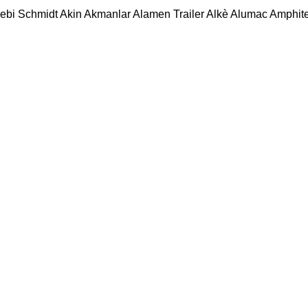
ebi Schmidt
Akin
Akmanlar
Alamen Trailer
Alkè
Alumac
Amphit