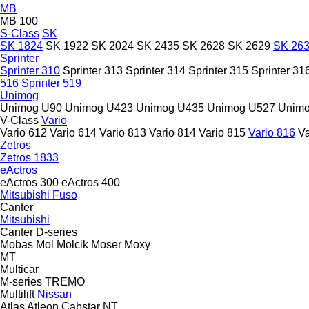
MB
MB 100
S-Class
SK
SK 1824
SK 1922
SK 2024
SK 2435
SK 2628
SK 2629
SK 26
Sprinter
Sprinter 310
Sprinter 313
Sprinter 314
Sprinter 315
Sprinter 31
516
Sprinter 519
Unimog
Unimog U90
Unimog U423
Unimog U435
Unimog U527
Unimo
V-Class
Vario
Vario 612
Vario 614
Vario 813
Vario 814
Vario 815
Vario 816
Va
Zetros
Zetros 1833
eActros
eActros 300
eActros 400
Mitsubishi Fuso
Canter
Mitsubishi
Canter
D-series
Mobas
Mol
Molcik
Moser
Moxy
MT
Multicar
M-series
TREMO
Multilift
Nissan
Atlas
Atleon
Cabstar
NT