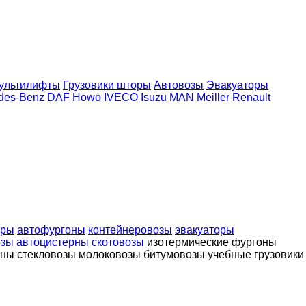
ультилифты
Грузовики шторы
Автовозы
Эвакуаторы
des-Benz
DAF
Howo
IVECO
Isuzu
MAN
Meiller
Renault
оры
автофургоны
контейнеровозы
эвакуаторы
озы
автоцистерны
скотовозы
изотермические фургоны
аны
стекловозы
молоковозы
битумовозы
учебные грузовики