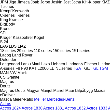
JPM
Jige
Jimeca
Joab
Jorpe
Joskin
Jost
Jotha
KH-Kipper
KMZ
T-series
Kempf
Kenworth
C-series
T-series
King
Krampe
BigBody
Krone
SD
Kröger
Kässbohrer
Kögel
S 24
LAG
LDS
LIAZ
18 series
29 series
110 series
150 series
151 series
Ladog
Land Rover
Defender
Langendorf
Lanz+Marti
Laxo
Liebherr
Lindner & Fischer
Lindne
A-series
F8
F90
KAT
L2000
LE
NL series
TGA
TGE
TGL
TGM
MAN-VW
Mack
CS
Granite
Magirus
Deutz
Magirus-Deutz
Magyar
Manjot
Marrel
Maur Bilpåbygg
Maxus
eDeliver
Mazda
Meier-Ratio
Meiller
Mercedes-Benz
Actros
Actros 1824
Actros 1830
Actros 1831
Actros 1832
Actros 1833
A