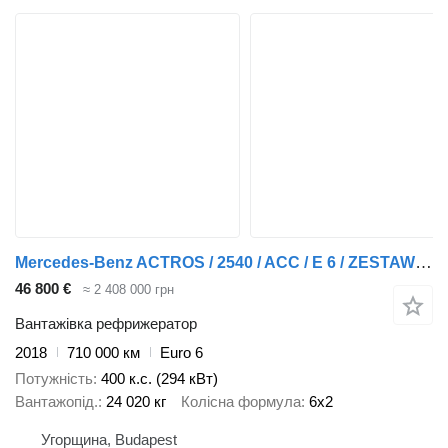
Mercedes-Benz ACTROS / 2540 / ACC / E 6 / ZESTAW PRZEJAZDOWY / CHŁODNIA + WIND + причіп фургон
46 800 €
≈ 2 408 000 грн
Вантажівка рефрижератор
2018
710 000 км
Euro 6
Потужність
400 к.с. (294 кВт)
Вантажопід.
24 020 кг
Колісна формула
6x2
Угорщина, Budapest