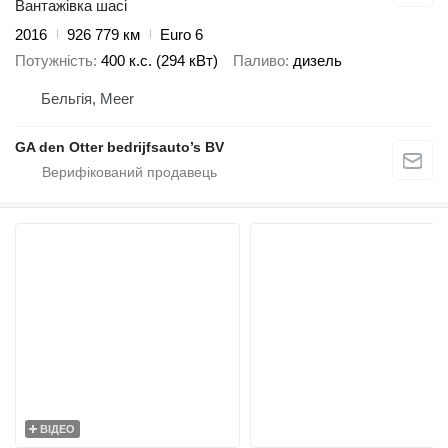
Вантажівка шасі
2016
926 779 км
Euro 6
Потужність
400 к.с. (294 кВт)
Паливо
дизель
Бельгія, Meer
GA den Otter bedrijfsauto’s BV
ВІДЕО