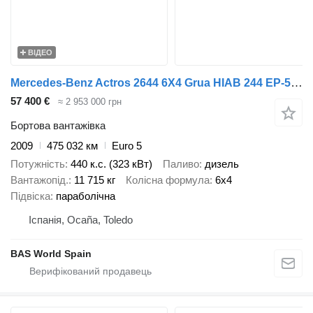
ВІДЕО
Mercedes-Benz Actros 2644 6X4 Grua HIAB 244 EP-5 HIDUO Suspensión Ballestas Cu
57 400 €
≈ 2 953 000 грн
Бортова вантажівка
2009
475 032 км
Euro 5
Потужність
440 к.с. (323 кВт)
Паливо
дизель
Вантажопід.
11 715 кг
Колісна формула
6x4
Підвіска
параболічна
Іспанія, Ocaña, Toledo
BAS World Spain