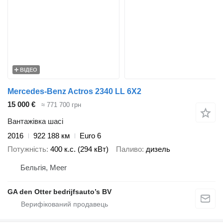
ВІДЕО
Mercedes-Benz Actros 2340 LL 6X2
15 000 €
≈ 771 700 грн
Вантажівка шасі
2016
922 188 км
Euro 6
Потужність
400 к.с. (294 кВт)
Паливо
дизель
Бельгія, Meer
GA den Otter bedrijfsauto’s BV