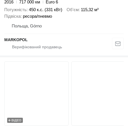
2016
717 000 км
Euro 6
Потужність
450 к.с. (331 кВт)
Об'єм
115,32 м³
Підвіска
ресора/пневмо
Польща, Górno
MARKOPOL
ВІДЕО