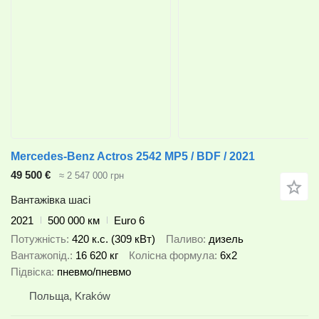
Mercedes-Benz Actros 2542 MP5 / BDF / 2021
49 500 €
≈ 2 547 000 грн
Вантажівка шасі
2021
500 000 км
Euro 6
Потужність
420 к.с. (309 кВт)
Паливо
дизель
Вантажопід.
16 620 кг
Колісна формула
6x2
Підвіска
пневмо/пневмо
Польща, Kraków