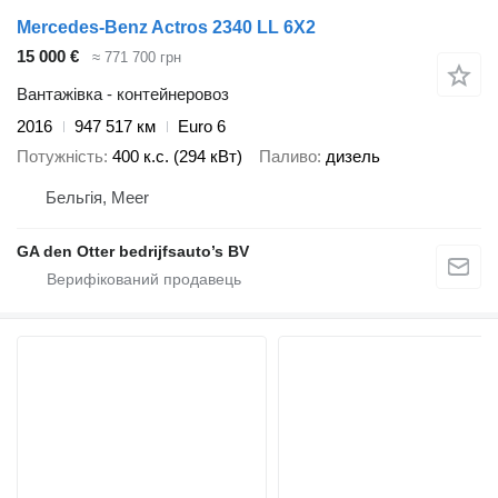
Mercedes-Benz Actros 2340 LL 6X2
15 000 €
≈ 771 700 грн
Вантажівка - контейнеровоз
2016
947 517 км
Euro 6
Потужність
400 к.с. (294 кВт)
Паливо
дизель
Бельгія, Meer
GA den Otter bedrijfsauto’s BV