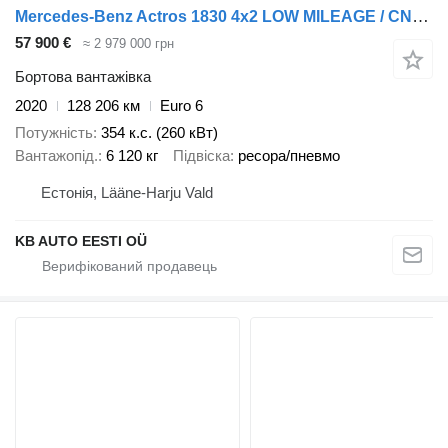
Mercedes-Benz Actros 1830 4x2 LOW MILEAGE / CNG GAS! / EURO 6D
57 900 €
≈ 2 979 000 грн
Бортова вантажівка
2020
128 206 км
Euro 6
Потужність
354 к.с. (260 кВт)
Вантажопід.
6 120 кг
Підвіска
ресора/пневмо
Естонія, Lääne-Harju Vald
KB AUTO EESTI OÜ