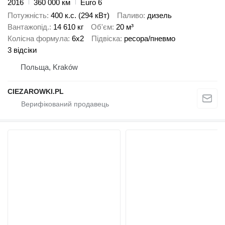
2016
360 000 км
Euro 6
Потужність
400 к.с. (294 кВт)
Паливо
дизель
Вантажопід.
14 610 кг
Об'єм
20 м³
Колісна формула
6x2
Підвіска
ресора/пневмо
3 відсіки
Польща, Kraków
CIEZAROWKI.PL