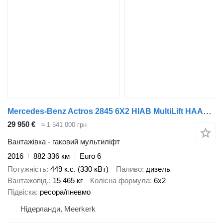
Mercedes-Benz Actros 2845 6X2 HIAB MultiLift HAAKARM
29 950 €
≈ 1 541 000 грн
Вантажівка - гаковий мультиліфт
2016
882 336 км
Euro 6
Потужність
449 к.с. (330 кВт)
Паливо
дизель
Вантажопід.
15 465 кг
Колісна формула
6x2
Підвіска
ресора/пневмо
Нідерланди, Meerkerk