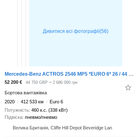
Mercedes-Benz ACTROS 2546 MP5 *EURO 6* 26 / 44 TONNE CRANE DRAWBAR 2020 – AY70 + бортовий причіп
52 200 €
44 750 GBP
≈ 2 686 000 грн
Бортова вантажівка
2020
412 533 км
Euro 6
Потужність
460 к.с. (338 кВт)
Підвіска
пневмо/пневмо
Велика Британія, Cliffe Hill Depot Beveridge Lan