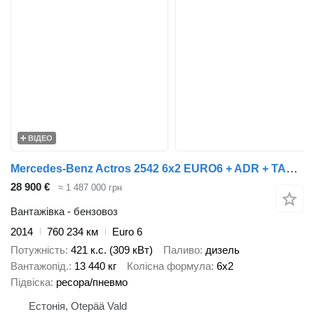
ВІДЕО
Mercedes-Benz Actros 2542 6x2 EURO6 + ADR + TANK 18.5m3
28 900 €
≈ 1 487 000 грн
Вантажівка - бензовоз
2014
760 234 км
Euro 6
Потужність
421 к.с. (309 кВт)
Паливо
дизель
Вантажопід.
13 440 кг
Колісна формула
6x2
Підвіска
ресора/пневмо
Естонія, Otepää Vald