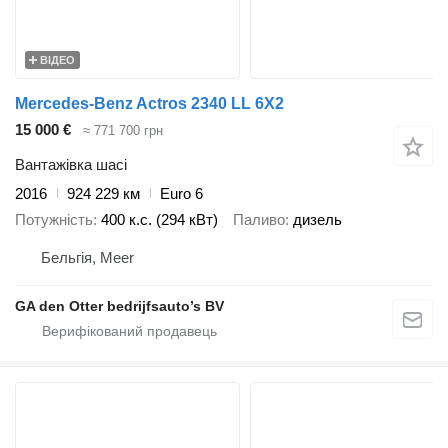
ВІДЕО
Mercedes-Benz Actros 2340 LL 6X2
15 000 €
≈ 771 700 грн
Вантажівка шасі
2016
924 229 км
Euro 6
Потужність
400 к.с. (294 кВт)
Паливо
дизель
Бельгія, Meer
GA den Otter bedrijfsauto’s BV