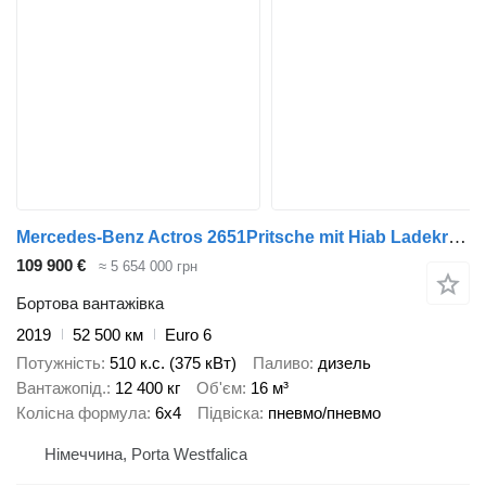
Mercedes-Benz Actros 2651Pritsche mit Hiab Ladekran Baustoffwagen 6x4 Retarder
109 900 €
≈ 5 654 000 грн
Бортова вантажівка
2019
52 500 км
Euro 6
Потужність
510 к.с. (375 кВт)
Паливо
дизель
Вантажопід.
12 400 кг
Об'єм
16 м³
Колісна формула
6x4
Підвіска
пневмо/пневмо
Німеччина, Porta Westfalica