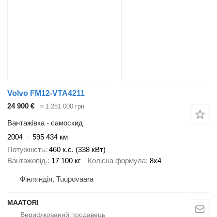
Volvo FM12-VTA4211
24 900 €
≈ 1 281 000 грн
Вантажівка - самоскид
2004
595 434 км
Потужність
460 к.с. (338 кВт)
Вантажопід.
17 100 кг
Колісна формула
8x4
Фінляндія, Tuupovaara
MAATORI