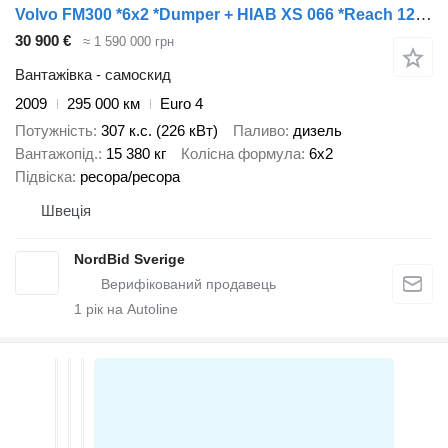
Volvo FM300 *6x2 *Dumper + HIAB XS 066 *Reach 12m *BOX 4,90m
30 900 €
≈ 1 590 000 грн
Вантажівка - самоскид
2009
295 000 км
Euro 4
Потужність
307 к.с. (226 кВт)
Паливо
дизель
Вантажопід.
15 380 кг
Колісна формула
6x2
Підвіска
ресора/ресора
Швеція
NordBid Sverige
1
рік на Autoline