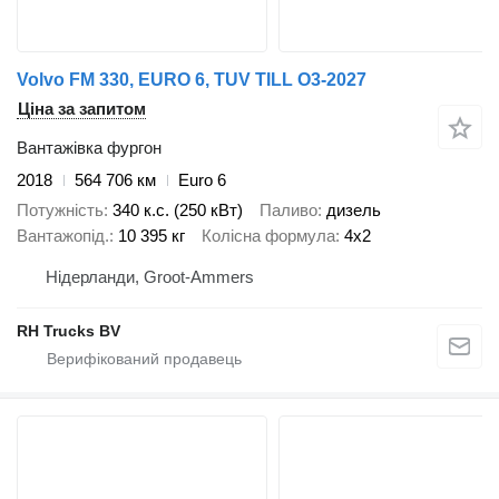
Volvo FM 330, EURO 6, TUV TILL O3-2027
Ціна за запитом
Вантажівка фургон
2018
564 706 км
Euro 6
Потужність
340 к.с. (250 кВт)
Паливо
дизель
Вантажопід.
10 395 кг
Колісна формула
4x2
Нідерланди, Groot-Ammers
RH Trucks BV