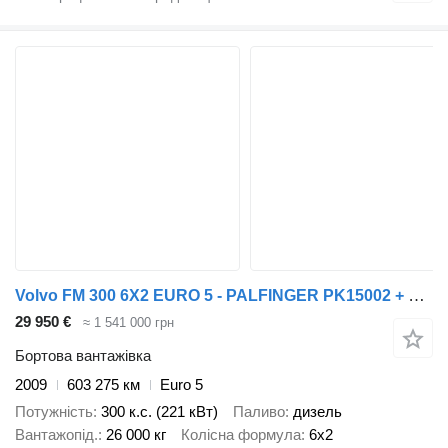
Volvo FM 300 6X2 EURO 5 - PALFINGER PK15002 + REMOTE CONTROL
29 950 €
≈ 1 541 000 грн
Бортова вантажівка
2009
603 275 км
Euro 5
Потужність
300 к.с. (221 кВт)
Паливо
дизель
Вантажопід.
26 000 кг
Колісна формула
6x2