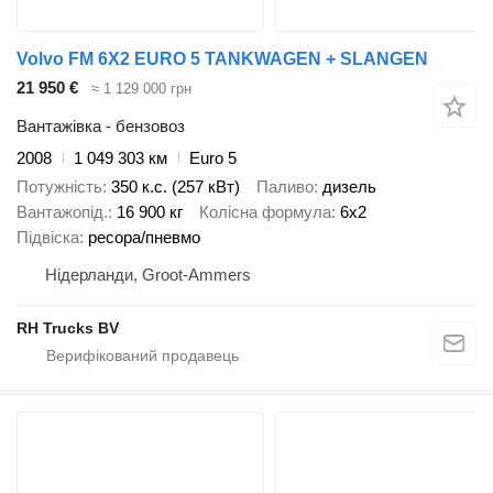
Volvo FM 6X2 EURO 5 TANKWAGEN + SLANGEN
21 950 €
≈ 1 129 000 грн
Вантажівка - бензовоз
2008
1 049 303 км
Euro 5
Потужність
350 к.с. (257 кВт)
Паливо
дизель
Вантажопід.
16 900 кг
Колісна формула
6x2
Підвіска
ресора/пневмо
Нідерланди, Groot-Ammers
RH Trucks BV