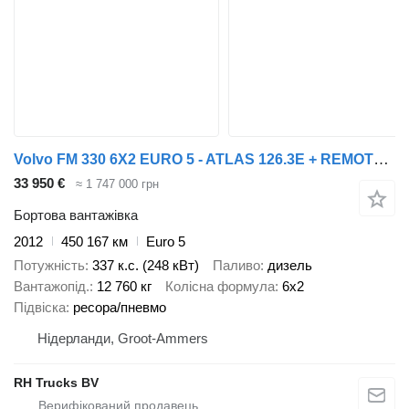
Volvo FM 330 6X2 EURO 5 - ATLAS 126.3E + REMOTE CONTROL
33 950 €
≈ 1 747 000 грн
Бортова вантажівка
2012
450 167 км
Euro 5
Потужність
337 к.с. (248 кВт)
Паливо
дизель
Вантажопід.
12 760 кг
Колісна формула
6x2
Підвіска
ресора/пневмо
Нідерланди, Groot-Ammers
RH Trucks BV