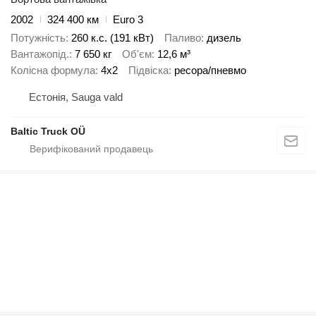
2002
324 400 км
Euro 3
Потужність
260 к.с. (191 кВт)
Паливо
дизель
Вантажопід.
7 650 кг
Об'єм
12,6 м³
Колісна формула
4x2
Підвіска
ресора/пневмо
Естонія, Sauga vald
Baltic Truck OÜ