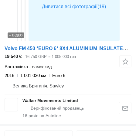
ВІДЕО
Volvo FM 450 *EURO 6* 8X4 ALUMINIUM INSULATED TIPPER – 2016 – RY16 AXJ
19 540 €
16 750 GBP
≈ 1 005 000 грн
Вантажівка - самоскид
2016
1 001 030 км
Euro 6
Велика Британія, Sawley
Walker Movements Limited
16
років на Autoline