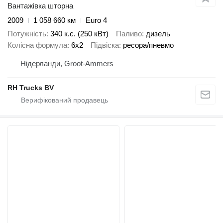
Вантажівка шторна
2009
1 058 660 км
Euro 4
Потужність
340 к.с. (250 кВт)
Паливо
дизель
Колісна формула
6x2
Підвіска
ресора/пневмо
Нідерланди, Groot-Ammers
RH Trucks BV