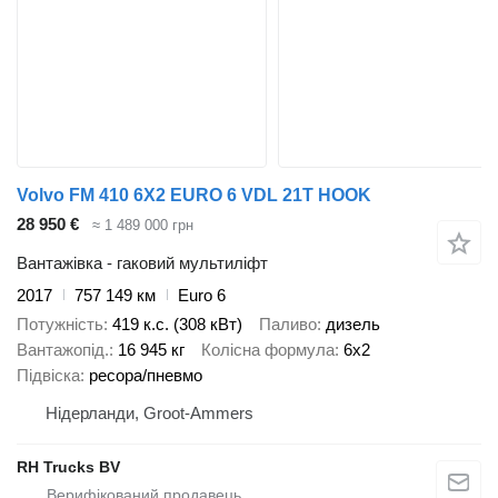
Volvo FM 410 6X2 EURO 6 VDL 21T HOOK
28 950 €
≈ 1 489 000 грн
Вантажівка - гаковий мультиліфт
2017
757 149 км
Euro 6
Потужність
419 к.с. (308 кВт)
Паливо
дизель
Вантажопід.
16 945 кг
Колісна формула
6x2
Підвіска
ресора/пневмо
Нідерланди, Groot-Ammers
RH Trucks BV