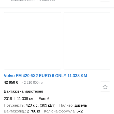
Volvo FM 420 6X2 EURO 6 ONLY 11.338 KM
42 950 €
≈ 2 210 000 грн
Вантажівка майстерня
2018
11 338 км
Euro 6
Потужність
420 к.с. (309 кВт)
Паливо
дизель
Вантажопід.
2 780 кг
Колісна формула
6x2