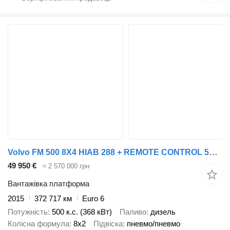
Volvo FM 500 8X4 HIAB 288 + REMOTE CONTROL 5TH + 6TH FUNCTION
49 950 €
≈ 2 570 000 грн
Вантажівка платформа
2015
372 717 км
Euro 6
Потужність
500 к.с. (368 кВт)
Паливо
дизель
Колісна формула
8x2
Підвіска
пневмо/пневмо