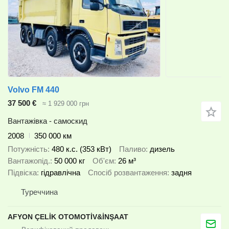
Volvo FM 440
37 500 €
≈ 1 929 000 грн
Вантажівка - самоскид
2008
350 000 км
Потужність
480 к.с. (353 кВт)
Паливо
дизель
Вантажопід.
50 000 кг
Об'єм
26 м³
Підвіска
гідравлічна
Спосіб розвантаження
задня
Туреччина
AFYON ÇELİK OTOMOTİV&İNŞAAT