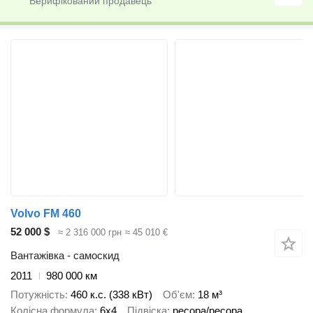
Volvo FM 460
52 000 $
≈ 2 316 000 грн
≈ 45 010 €
Вантажівка - самоскид
2011
980 000 км
Потужність
460 к.с. (338 кВт)
Об'єм
18 м³
Колісна формула
6x4
Підвіска
ресора/ресора