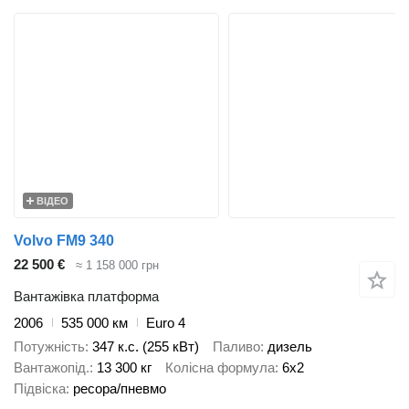
ВІДЕО
Volvo FM9 340
22 500 €
≈ 1 158 000 грн
Вантажівка платформа
2006
535 000 км
Euro 4
Потужність
347 к.с. (255 кВт)
Паливо
дизель
Вантажопід.
13 300 кг
Колісна формула
6x2
Підвіска
ресора/пневмо