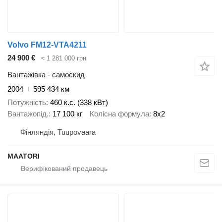
Volvo FM12-VTA4211
24 900 €
≈ 1 281 000 грн
Вантажівка - самоскид
2004
595 434 км
Потужність
460 к.с. (338 кВт)
Вантажопід.
17 100 кг
Колісна формула
8x2
Фінляндія, Tuupovaara
MAATORI