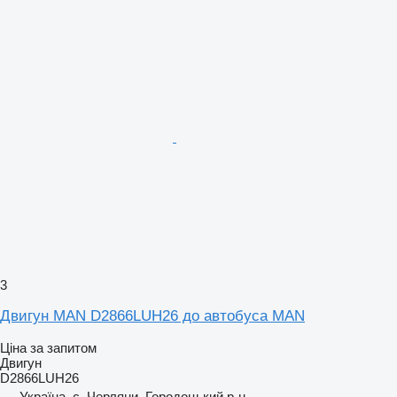
3
Двигун MAN D2866LUH26 до автобуса MAN
Ціна за запитом
Двигун
D2866LUH26
Україна, с. Черляни, Городоцький р-н