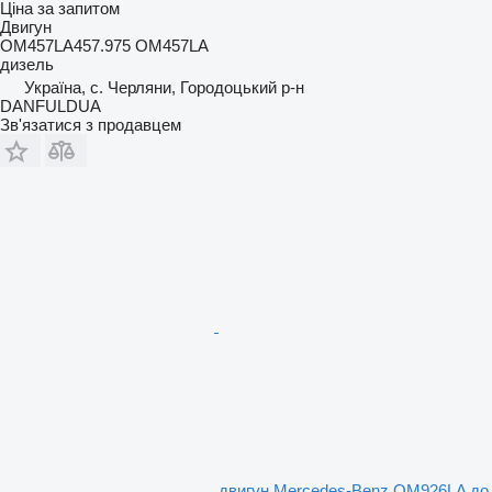
Ціна за запитом
Двигун
OM457LA457.975 OM457LA
дизель
Україна, с. Черляни, Городоцький р-н
DANFULDUA
Зв'язатися з продавцем
двигун Mercedes-Benz OM926LA до