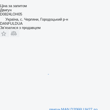
Ціна за запитом
Двигун
D0824LOH05
Україна, с. Черляни, Городоцький р-н
DANFULDUA
Зв'язатися з продавцем
двигун MAN D2066LUH27 до