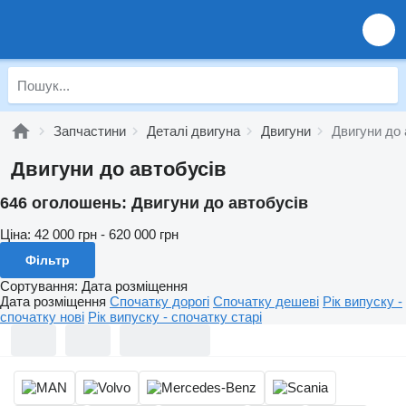
Запчастини
Деталі двигуна
Двигуни
Двигуни до 
Двигуни до автобусів
646 оголошень:
Двигуни до автобусів
Ціна:
42 000 грн - 620 000 грн
Фільтр
Сортування
:
Дата розміщення
Дата розміщення
Спочатку дорогі
Спочатку дешеві
Рік випуску -
спочатку нові
Рік випуску - спочатку старі