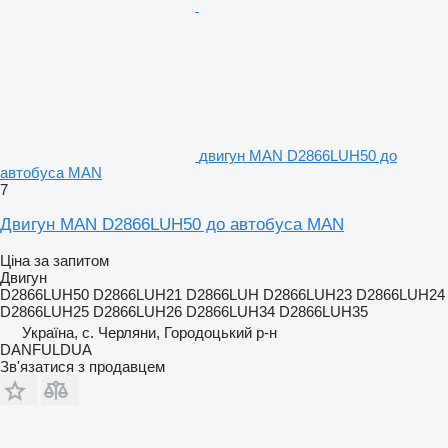
двигун MAN D2866LUH50 до
автобуса MAN
7
Двигун MAN D2866LUH50 до автобуса MAN
Ціна за запитом
Двигун
D2866LUH50 D2866LUH21 D2866LUH D2866LUH23 D2866LUH24
D2866LUH25 D2866LUH26 D2866LUH34 D2866LUH35
Україна, с. Черляни, Городоцький р-н
DANFULDUA
Зв'язатися з продавцем