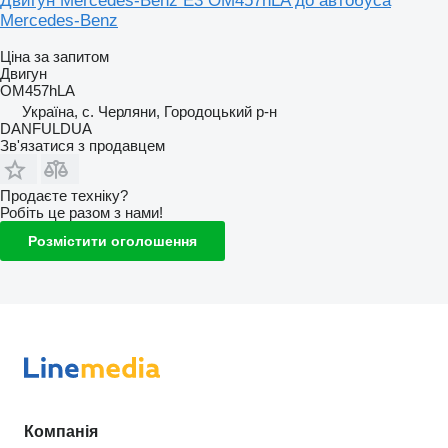
Двигун Mercedes-Benz E3 OM457hLA до автобуса
Mercedes-Benz
Ціна за запитом
Двигун
OM457hLA
Україна, с. Черляни, Городоцький р-н
DANFULDUA
Зв'язатися з продавцем
Продаєте техніку?
Робіть це разом з нами!
Розмістити оголошення
Компанія