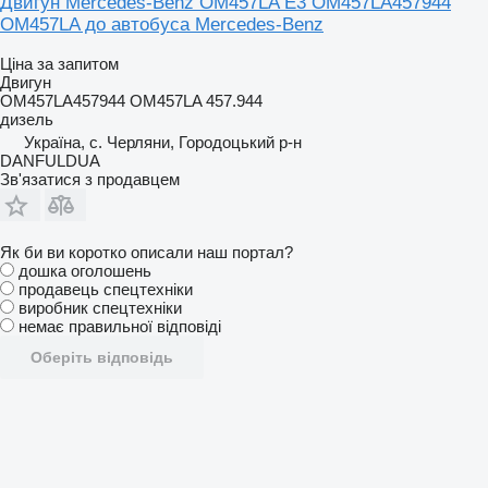
Двигун Mercedes-Benz OM457LA E3 OM457LA457944
OM457LA до автобуса Mercedes-Benz
Ціна за запитом
Двигун
OM457LA457944 OM457LA 457.944
дизель
Україна, с. Черляни, Городоцький р-н
DANFULDUA
Зв'язатися з продавцем
Як би ви коротко описали наш портал?
дошка оголошень
продавець спецтехніки
виробник спецтехніки
немає правильної відповіді
Оберіть відповідь