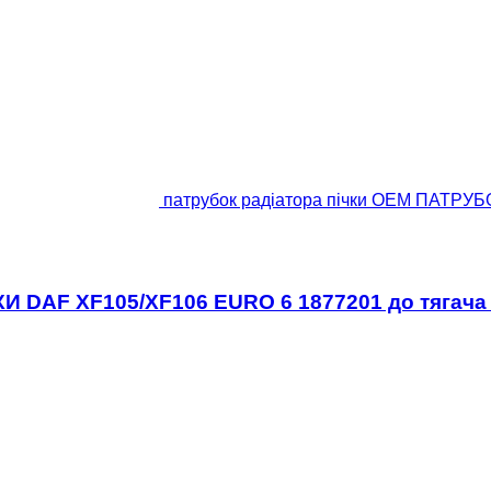
патрубок радіатора пічки OEM ПАТРУБ
И DAF XF105/XF106 EURO 6 1877201 до тягача