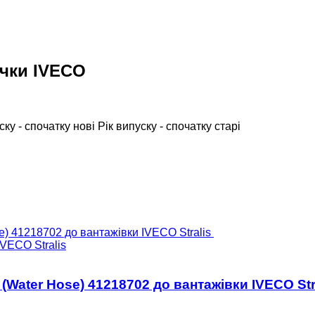
ічки IVECO
ску - спочатку нові
Рік випуску - спочатку старі
VECO Stralis
(Water Hose) 41218702 до вантажівки IVECO Str