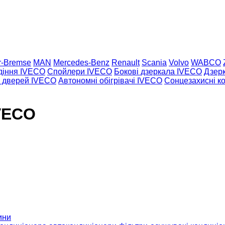
r-Bremse
MAN
Mercedes-Benz
Renault
Scania
Volvo
WABCO
діння IVECO
Спойлери IVECO
Бокові дзеркала IVECO
Дзерк
и дверей IVECO
Автономні обігрівачі IVECO
Сонцезахисні к
IVECO
ини