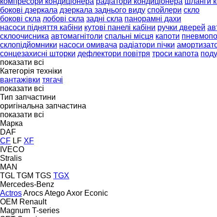
компресори кондиціонера
радіатори кондиціонера
шланги 
бокові дзеркала
дзеркала заднього виду
спойлери
скло
бокові скла
лобові скла
задні скла
панорамні дахи
насоси підняття кабіни
кутові панелі кабіни
ручки дверей
ав
склоочисника
автомагнітоли
спальні місця
капоти
пневмопо
склопідйомники
насоси омивача
радіатори пічки
амортизат
сонцезахисні шторки
дефлектори повітря
троси капота
поду
показати всі
Категорія техніки
вантажівки
тягачі
показати всі
Тип запчастини
оригінальна запчастина
показати всі
Марка
DAF
CF
LF
XF
IVECO
Stralis
MAN
TGL
TGM
TGS
TGX
Mercedes-Benz
Actros
Arocs
Atego
Axor
Econic
OEM
Renault
Magnum
T-series