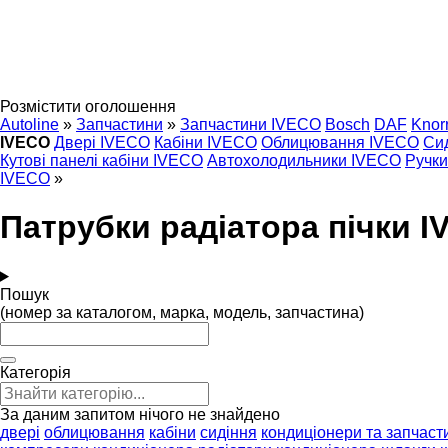
Розмістити оголошення
Autoline
»
Запчастини
»
Запчастини IVECO
Bosch
DAF
Knor
IVECO
Двері IVECO
Кабіни IVECO
Облицювання IVECO
Си
Кутові панелі кабіни IVECO
Автохолодильники IVECO
Ручк
IVECO
»
Патрубки радіатора пічки 
Пошук
(номер за каталогом, марка, модель, запчастина)
Категорія
За даним запитом нічого не знайдено
двері
облицювання
кабіни
сидіння
кондиціонери та запчаст