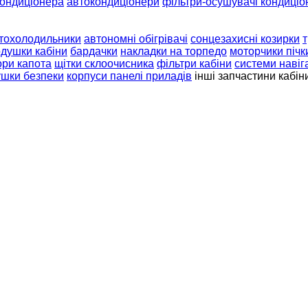
кондиціонера
автокондиціонери
фільтри-осушувачі кондиціо
тохолодильники
автономні обігрівачі
сонцезахисні козирки
т
душки кабіни
бардачки
накладки на торпедо
моторчики пічк
ори капота
щітки склоочисника
фільтри кабіни
системи навіга
шки безпеки
корпуси панелі приладів
інші запчастини кабін