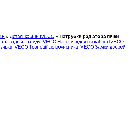
ZF
»
Деталі кабіни IVECO
»
Патрубки радіатора пічки
ала заднього виду IVECO
Насоси підняття кабіни IVECO
озирки IVECO
Трапеції склоочисника IVECO
Замки дверей