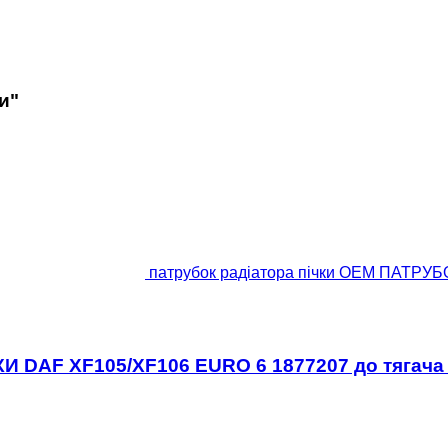
и"
патрубок радіатора пічки OEM ПАТРУБ
И DAF XF105/XF106 EURO 6 1877207 до тягача