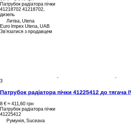
Патрубок радіатора пічки
41218702 41218702,
дизель
Литва, Utena
Euro Impex Utena, UAB
Зв'язатися з продавцем
3
Патрубок радіатора пічки 41225412 до тягача
8 €
≈ 411,60 грн
Патрубок радіатора пічки
41225412
Румунія, Suceava