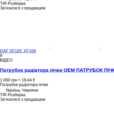
TIR-Розборка
Зв'язатися з продавцем
DAF XF105, XF106
9
ВІДЕО
Патрубок радіатора пічки OEM ПАТРУБОК ПІЧК
1 000 грн
≈ 19,44 €
Патрубок радіатора пічки
Україна, Черляни
TIR-Розборка
Зв'язатися з продавцем