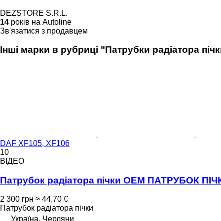
DEZSTORE S.R.L.
14
років на Autoline
Зв'язатися з продавцем
Інші марки в рубриці "Патрубки радіатора пічк
DAF XF105, XF106
10
ВІДЕО
Патрубок радіатора пічки OEM ПАТРУБОК ПІЧК
2 300 грн
≈ 44,70 €
Патрубок радіатора пічки
Україна, Черляни