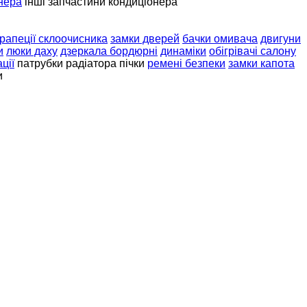
нера
інші запчастини кондиціонера
рапеції склоочисника
замки дверей
бачки омивача
двигуни
и
люки даху
дзеркала бордюрні
динаміки
обігрівачі салону
ції
патрубки радіатора пічки
ремені безпеки
замки капота
и