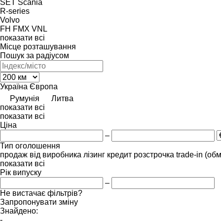
SET
Scania
R-series
Volvo
FH
FMX
VNL
показати всі
Місце розташування
Пошук за радіусом
Україна
Європа
Румунія
Литва
показати всі
показати всі
Ціна
–
Тип оголошення
продаж
від виробника
лізинг
кредит
розстрочка
trade-in (об
показати всі
Рік випуску
–
Не вистачає фільтрів?
Запропонувати зміну
Знайдено:
-