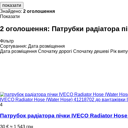
показати
Знайдено:
2 оголошення
Показати
2 оголошення:
Патрубки радіатора п
Фільтр
Сортування
:
Дата розміщення
Дата розміщення
Спочатку дорогі
Спочатку дешеві
Рік випу
IVECO Radiator Hose (Water Hose) 41218702 до вантажівки I
4
Патрубок радіатора пічки IVECO Radiator Hose 
30 €
≈ 1 543 грн