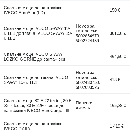
Спальне місце до вантажівки
150 €
IVECO EuroStar (LD)
Номер за
Спальне місце IVECO S-WAY 19-
каталогом:
r. 11.1 до тягача IVECO S-WAY 19-
301,90 €
5802854973,
r. 11.1
5802724459
Спальне місце IVECO S WAY
464,50 €
ŁÓŻKO GÓRNE до вантажівки
Номер за
Спальне місце до тягача IVECO
каталогом:
418 €
S-WAY 19- r. 11.1
5802430759,
5802693926
Спальне місце 80 E 22 tector, 80 E
Паливо:
22 P tector, 80 E 22FP tector до
165,29 €
дизель
вантажівки IVECO EuroCargo I-III
Спальне місце до вантажівки
1 419 €
IVECO DAILY