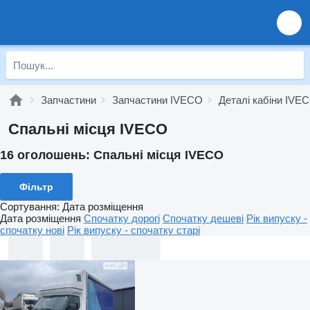
Запчастини
Запчастини IVECO
Деталі кабіни IVE
Спальні місця IVECO
16 оголошень:
Спальні місця IVECO
Фільтр
Сортування
:
Дата розміщення
Дата розміщення
Спочатку дорогі
Спочатку дешеві
Рік випуску -
спочатку нові
Рік випуску - спочатку старі