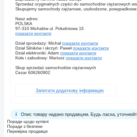
Sprzedaż oryginalnych części do samochodów ciężarowych ws
Skupujemy samochody ciężarowe, uszkodzone, powypadkowe, bez
Nasz adres:
POLSKA
97-310 Michalów ul. Południowa 15
показати контакти
Dział sprzedaży: Michał
показати контакти
Dział Silników i skrzyń: Paweł
показати контакти
Dział elektroniki: Adam
показати контакти
Koła i zabudowy: Mariusz
показати контакти
Skup sprzedaż samochodów ciężarowych
Cezar 606260902
Запитати додаткову інформацію
Опис товару надано продавцем. Будь ласка, уточнюйте
Поради щодо купівлі
Поради з безпеки
Перевірка продавця