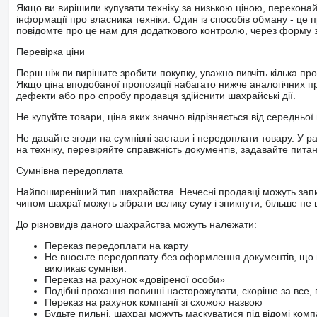
Якщо ви вирішили купувати техніку за низькою ціною, перекона
інформації про власника техніки. Один із способів обману - це 
повідомте про це нам для додаткового контролю, через форму зв
Перевірка ціни
Перш ніж ви вирішите зробити покупку, уважно вивчіть кілька пр
Якщо ціна вподобаної пропозиції набагато нижче аналогічних пр
дефекти або про спробу продавця здійснити шахрайські дії.
Не купуйте товари, ціна яких значно відрізняється від середньої 
Не давайте згоди на сумнівні застави і передоплати товару. У ра
на техніку, перевіряйте справжність документів, задавайте пита
Сумнівна передоплата
Найпоширеніший тип шахрайства. Нечесні продавці можуть запит
чином шахраї можуть зібрати велику суму і зникнути, більше не в
До різновидів даного шахрайства можуть належати:
Переказ передоплати на карту
Не вносьте передоплату без оформлення документів, що 
викликає сумніви.
Переказ на рахунок «довіреної особи»
Подібні прохання повинні насторожувати, скоріше за все, 
Переказ на рахунок компанії зі схожою назвою
Будьте пильні, шахраї можуть маскуватися під відомі комп