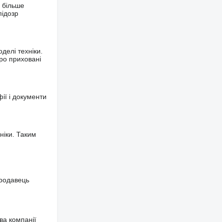
 більше
підозр
делі техніки.
ро приховані
фії і документи
ніки. Таким
продавець
ва компанії