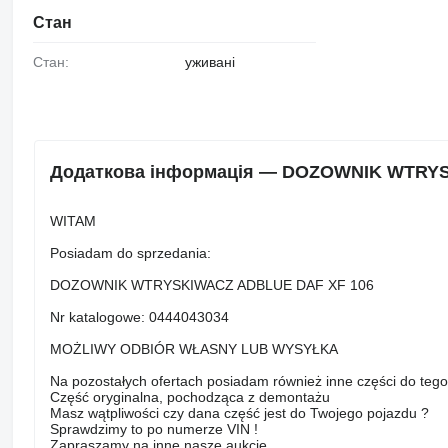
Стан
Стан:
уживані
Додаткова інформація — DOZOWNIK WTRYSK
WITAM
Posiadam do sprzedania:
DOZOWNIK WTRYSKIWACZ ADBLUE DAF XF 106
Nr katalogowe: 0444043034
MOŻLIWY ODBIÓR WŁASNY LUB WYSYŁKA
Na pozostałych ofertach posiadam również inne części do teg
Część oryginalna, pochodząca z demontażu
Masz wątpliwości czy dana część jest do Twojego pojazdu ?
Sprawdzimy to po numerze VIN !
Zapraszamy na inne nasze aukcje