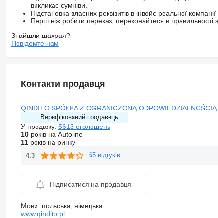
викликає сумніви.
Підстановка власних реквізитів в інвойс реальної компанії
Перш ніж робити переказ, переконайтеся в правильності за
Знайшли шахрая?
Повідомте нам
Контакти продавця
QINDITO SPÓŁKA Z OGRANICZONĄ ODPOWIEDZIALNOŚCIĄ
Верифікований продавець
У продажу:
5613 оголошень
10
років на Autoline
11
років на ринку
65 відгуків
4.3
Підписатися на продавця
Мови:
польська, німецька
www.qindito.pl