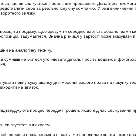
йтеся, що ви спілкуєтеся з реальним продавцем. Дізнайтеся якомога
представляти себе за реально існуючу компанію. У разі виникнення 
оротного зв'язку.
опозицій з продажу, щоб зрозуміти середню вартість обраної вами мо
опозицій, задумайтеся. Значна різниця у вартості може вказувати п
ціни на аналогічну техніку.
зі сумнівів не бійтеся уточнювати деталі, просіть додаткові фотогра
ння.
увати певну суму авансу для «броні» вашого права на покупку тех
иходити на зв'язок.
підтверджують процес передачі грошей, якщо під час спілкування 
ви спілкуєтеся з шахраєм.
анії, вносячи незначні зміни в назву. Не переводьте кошти, якщо наз