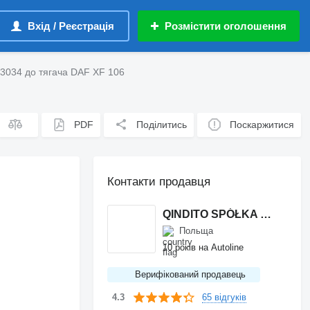
Вхід / Реєстрація
Розмістити оголошення
34 до тягача DAF XF 106
PDF
Поділитись
Поскаржитися
Контакти продавця
QINDITO SPÓŁKA Z OGRANICZONĄ ODPOWIEDZIALNOŚCIĄ
Польща
10 років на Autoline
Верифікований продавець
65 відгуків
4.3