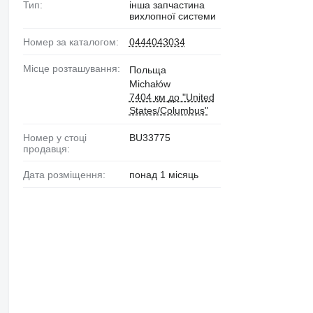
Тип:
інша запчастина
вихлопної системи
Номер за каталогом:
0444043034
Місце розташування:
Польща
Michałów
7404 км до "United
States/Columbus"
Номер у стоці
BU33775
продавця:
Дата розміщення:
понад 1 місяць