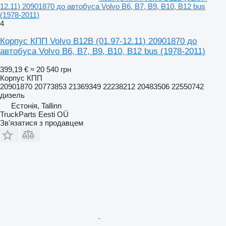
12.11) 20901870 до автобуса Volvo B6, B7, B9, B10, B12 bus
(1978-2011)
4
Корпус КПП Volvo B12B (01.97-12.11) 20901870 до
автобуса Volvo B6, B7, B9, B10, B12 bus (1978-2011)
399,19 €
≈ 20 540 грн
Корпус КПП
20901870 20773853 21369349 22238212 20483506 22550742
дизель
Естонія, Tallinn
TruckParts Eesti OÜ
Зв'язатися з продавцем