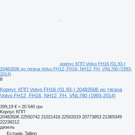
корпус КПП Volvo FH16 (01.93-)
20483506 до тягача Volvo FH12, FH16, NH12, FH, VNL780 (1993-
2014)
8
Корпус КПП Volvo FH16 (01.93-) 20483506 до тягача
Volvo FH12, FH16, NH12, FH, VNL780 (1993-2014)
399,19 €
≈ 20 540 грн
Корпус КПП
20483506 22550742 21021416 22502019 20773853 21369349
22238212
дизель
Естонія, Tallinn