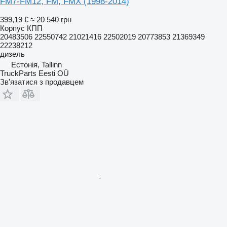
FM7-FM12, FM, FMX (1998-2014)
399,19 €
≈ 20 540 грн
Корпус КПП
20483506 22550742 21021416 22502019 20773853 21369349
22238212
дизель
Естонія, Tallinn
TruckParts Eesti OÜ
Зв'язатися з продавцем