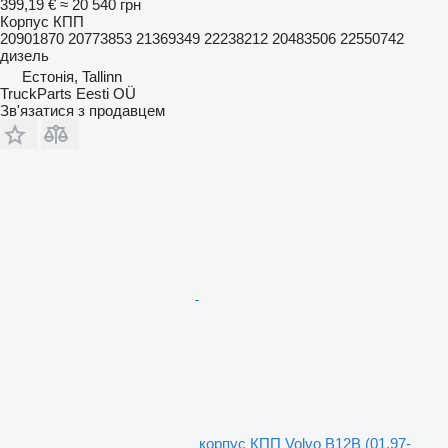
399,19 €
≈ 20 540 грн
Корпус КПП
20901870 20773853 21369349 22238212 20483506 22550742
дизель
Естонія, Tallinn
TruckParts Eesti OÜ
Зв'язатися з продавцем
корпус КПП Volvo B12B (01.97-