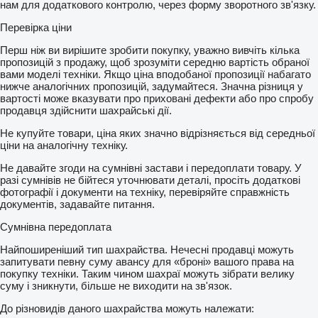
нам для додаткового контролю, через форму зворотного зв'язку.
Перевірка ціни
Перш ніж ви вирішите зробити покупку, уважно вивчіть кілька
пропозицій з продажу, щоб зрозуміти середню вартість обраної
вами моделі техніки. Якщо ціна вподобаної пропозиції набагато
нижче аналогічних пропозицій, задумайтеся. Значна різниця у
вартості може вказувати про приховані дефекти або про спробу
продавця здійснити шахрайські дії.
Не купуйте товари, ціна яких значно відрізняється від середньої
ціни на аналогічну техніку.
Не давайте згоди на сумнівні застави і передоплати товару. У
разі сумнівів не бійтеся уточнювати деталі, просіть додаткові
фотографії і документи на техніку, перевіряйте справжність
документів, задавайте питання.
Сумнівна передоплата
Найпоширеніший тип шахрайства. Нечесні продавці можуть
запитувати певну суму авансу для «броні» вашого права на
покупку техніки. Таким чином шахраї можуть зібрати велику
суму і зникнути, більше не виходити на зв'язок.
До різновидів даного шахрайства можуть належати: