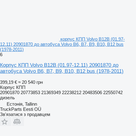
корпус КПП Volvo B12B (01.97-
12.11) 20901870 до автобуса Volvo B6, B7, B9, B10, B12 bus
(1978-2011)
6
Корпус КПП Volvo B12B (01.97-12.11) 20901870 до
автобуса Volvo B6, B7, B9, B10, B12 bus (1978-2011)
399,19 €
≈ 20 540 грн
Корпус КПП
20901870 20773853 21369349 22238212 20483506 22550742
дизель
Естонія, Tallinn
TruckParts Eesti OÜ
Зв'язатися з продавцем