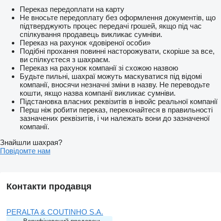
Переказ передоплати на карту
Не вносьте передоплату без оформлення документів, що
підтверджують процес передачі грошей, якщо під час
спілкування продавець викликає сумніви.
Переказ на рахунок «довіреної особи»
Подібні прохання повинні насторожувати, скоріше за все,
ви спілкуєтеся з шахраєм.
Переказ на рахунок компанії зі схожою назвою
Будьте пильні, шахраї можуть маскуватися під відомі
компанії, вносячи незначні зміни в назву. Не переводьте
кошти, якщо назва компанії викликає сумніви.
Підстановка власних реквізитів в інвойс реальної компанії
Перш ніж робити переказ, переконайтеся в правильності
зазначених реквізитів, і чи належать вони до зазначеної
компанії.
Знайшли шахрая?
Повідомте нам
Контакти продавця
PERALTA & COUTINHO S.A.