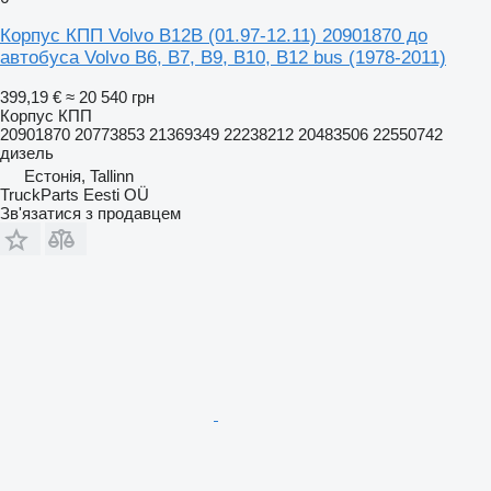
Корпус КПП Volvo B12B (01.97-12.11) 20901870 до
автобуса Volvo B6, B7, B9, B10, B12 bus (1978-2011)
399,19 €
≈ 20 540 грн
Корпус КПП
20901870 20773853 21369349 22238212 20483506 22550742
дизель
Естонія, Tallinn
TruckParts Eesti OÜ
Зв'язатися з продавцем