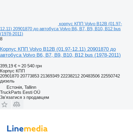
корпус КПП Volvo B12B (01.97-
12.11) 20901870 до автобуса Volvo B6, B7, B9, B10, B12 bus
(1978-2011)
8
Корпус КПП Volvo B12B (01.97-12.11) 20901870 до
автобуса Volvo B6, B7, B9, B10, B12 bus (1978-2011)
399,19 €
≈ 20 540 грн
Корпус КПП
20901870 20773853 21369349 22238212 20483506 22550742
дизель
Естонія, Tallinn
TruckParts Eesti OÜ
Зв'язатися з продавцем