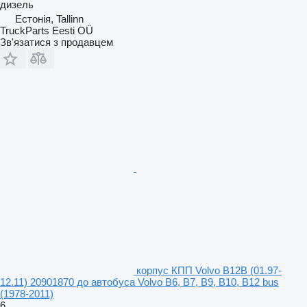
дизель
Естонія, Tallinn
TruckParts Eesti OÜ
Зв'язатися з продавцем
корпус КПП Volvo B12B (01.97-
12.11) 20901870 до автобуса Volvo B6, B7, B9, B10, B12 bus
(1978-2011)
6