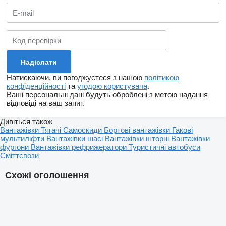
Натискаючи, ви погоджуєтеся з нашою
політикою
конфіденційності
та
угодою користувача
.
Ваші персональні дані будуть оброблені з метою надання
відповіді на ваш запит.
Дивіться також
Вантажівки
Тягачі
Самоскиди
Бортовi вантажівки
Гакові
мультиліфти
Вантажівки шасі
Вантажівки шторні
Вантажівки
фургони
Вантажівки рефрижератори
Туристичні автобуси
Сміттєвози
Схожі оголошення