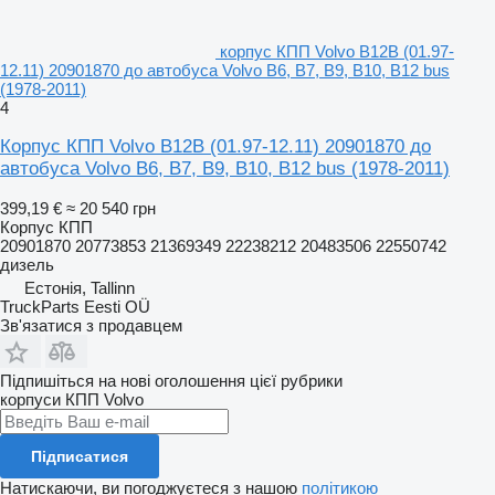
корпус КПП Volvo B12B (01.97-
12.11) 20901870 до автобуса Volvo B6, B7, B9, B10, B12 bus
(1978-2011)
4
Корпус КПП Volvo B12B (01.97-12.11) 20901870 до
автобуса Volvo B6, B7, B9, B10, B12 bus (1978-2011)
399,19 €
≈ 20 540 грн
Корпус КПП
20901870 20773853 21369349 22238212 20483506 22550742
дизель
Естонія, Tallinn
TruckParts Eesti OÜ
Зв'язатися з продавцем
Підпишіться на нові оголошення цієї рубрики
корпуси КПП
Volvo
Підписатися
Натискаючи, ви погоджуєтеся з нашою
політикою