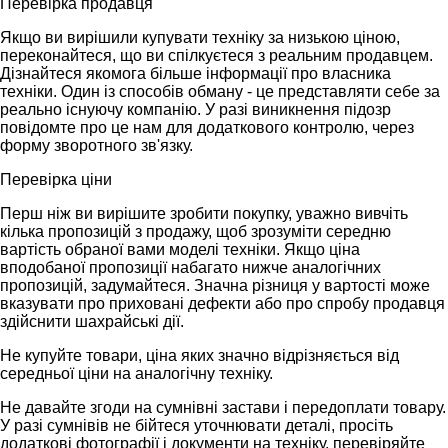
Перевірка продавця
Якщо ви вирішили купувати техніку за низькою ціною,
переконайтеся, що ви спілкуєтеся з реальним продавцем.
Дізнайтеся якомога більше інформації про власника
техніки. Один із способів обману - це представляти себе за
реально існуючу компанію. У разі виникнення підозр
повідомте про це нам для додаткового контролю, через
форму зворотного зв'язку.
Перевірка ціни
Перш ніж ви вирішите зробити покупку, уважно вивчіть
кілька пропозицій з продажу, щоб зрозуміти середню
вартість обраної вами моделі техніки. Якщо ціна
вподобаної пропозиції набагато нижче аналогічних
пропозицій, задумайтеся. Значна різниця у вартості може
вказувати про приховані дефекти або про спробу продавця
здійснити шахрайські дії.
Не купуйте товари, ціна яких значно відрізняється від
середньої ціни на аналогічну техніку.
Не давайте згоди на сумнівні застави і передоплати товару.
У разі сумнівів не бійтеся уточнювати деталі, просіть
додаткові фотографії і документи на техніку, перевіряйте