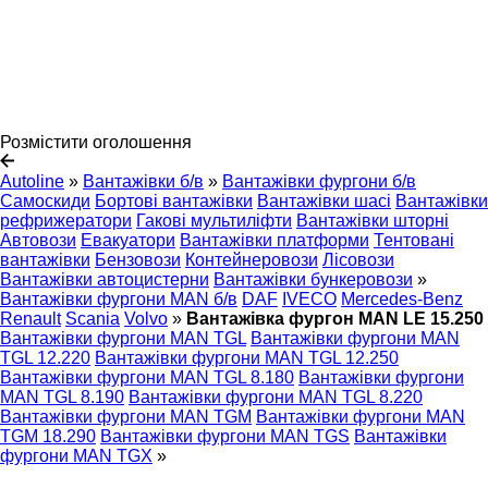
Розмістити оголошення
Autoline
»
Вантажівки б/в
»
Вантажівки фургони б/в
Самоскиди
Бортовi вантажівки
Вантажівки шасі
Вантажівки
рефрижератори
Гакові мультиліфти
Вантажівки шторні
Автовози
Евакуатори
Вантажівки платформи
Тентовані
вантажівки
Бензовози
Контейнеровози
Лісовози
Вантажівки автоцистерни
Вантажівки бункеровози
»
Вантажівки фургони MAN б/в
DAF
IVECO
Mercedes-Benz
Renault
Scania
Volvo
»
Вантажівка фургон MAN LE 15.250
Вантажівки фургони MAN TGL
Вантажівки фургони MAN
TGL 12.220
Вантажівки фургони MAN TGL 12.250
Вантажівки фургони MAN TGL 8.180
Вантажівки фургони
MAN TGL 8.190
Вантажівки фургони MAN TGL 8.220
Вантажівки фургони MAN TGM
Вантажівки фургони MAN
TGM 18.290
Вантажівки фургони MAN TGS
Вантажівки
фургони MAN TGX
»