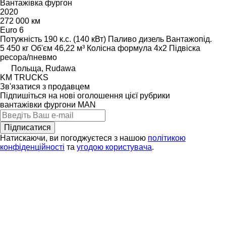
Вантажівка фургон
2020
272 000 км
Euro 6
Потужність
190 к.с. (140 кВт)
Паливо
дизель
Вантажопід.
5 450 кг
Об'єм
46,22 м³
Колісна формула
4x2
Підвіска
ресора/пневмо
Польща, Rudawa
KM TRUCKS
Зв'язатися з продавцем
Підпишіться на нові оголошення цієї рубрики
вантажівки фургони
MAN
Підписатися
Натискаючи, ви погоджуєтеся з нашою
політикою
конфіденційності
та
угодою користувача
.