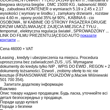
UDOKUMENTOWANY TYLKO 145149 tys km !!! , manualna 8
biegowa skrzynia biegów , DMC 15000 KG , ładowność 8660
kg , zabudowa KONTENER o wymiarach 5.19 x 2.45 x 2.17
wysokości ( wymiary w środku ) , zamykany drzwiami , rozstaw
osi 4.60 m , opony przód 35% tył 90% , KABINA 6 - cio
OSOBOWA , W KABINIE OD STRONY PASAŻERA DRUGIE
DRZWI UMOŻLIWIAJĄCE ZAJĘCIA MIEJSCA Z TYŁU ,
tempomat , elektryczna regulacja świateł , SPROWADZONY ...
LINK DO FILMU PREZENTUJĄCEGO AUTO
показати
контакти
...
Cena 46000 + VAT
Leasing , kredyty i ubezpieczenia na miejscu. Procedura
uproszczona bez zaświadczeń ZUS , US. Wymagane
dokumenty do kredytu tylko NIP , WPIS DO EWID , REGON + 2
dokumenty tożsamości. Dzwoń , zrobimy ofertę to nic nie
kosztuje (FINANSOWANIE POJAZDÓW p.Maciek Wiśniewski
501 700 354).
Запитати додаткову інформацію
Важливо
Опис товару надано продавцем. Будь ласка, уточнюйте всі
деталі безпосередньо у продавця.
Поради щодо купівлі
Поради з безпеки