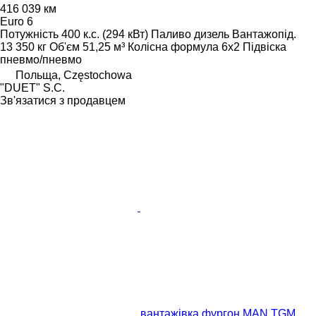
416 039 км
Euro 6
Потужність
400 к.с. (294 кВт)
Паливо
дизель
Вантажопід.
13 350 кг
Об'єм
51,25 м³
Колісна формула
6x2
Підвіска
пневмо/пневмо
Польща, Częstochowa
"DUET" S.C.
Зв'язатися з продавцем
вантажівка фургон MAN TGM