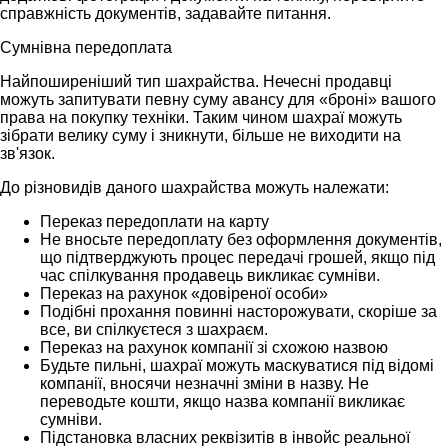
справжність документів, задавайте питання.
Сумнівна передоплата
Найпоширеніший тип шахрайства. Нечесні продавці
можуть запитувати певну суму авансу для «броні» вашого
права на покупку техніки. Таким чином шахраї можуть
зібрати велику суму і зникнути, більше не виходити на
зв'язок.
До різновидів даного шахрайства можуть належати:
Переказ передоплати на карту
Не вносьте передоплату без оформлення документів,
що підтверджують процес передачі грошей, якщо під
час спілкування продавець викликає сумніви.
Переказ на рахунок «довіреної особи»
Подібні прохання повинні насторожувати, скоріше за
все, ви спілкуєтеся з шахраєм.
Переказ на рахунок компанії зі схожою назвою
Будьте пильні, шахраї можуть маскуватися під відомі
компанії, вносячи незначні зміни в назву. Не
переводьте кошти, якщо назва компанії викликає
сумніви.
Підстановка власних реквізитів в інвойс реальної