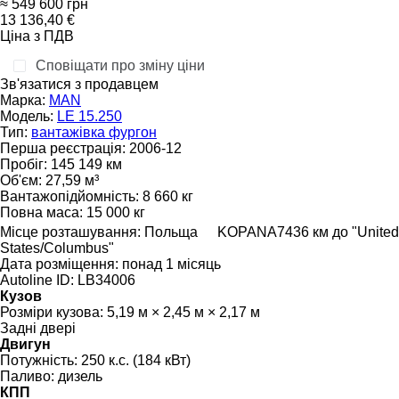
≈ 549 600 грн
13 136,40 €
Ціна з ПДВ
Сповіщати про зміну ціни
Зв'язатися з продавцем
Марка:
MAN
Модель:
LE 15.250
Тип:
вантажівка фургон
Перша реєстрація:
2006-12
Пробіг:
145 149 км
Об'єм:
27,59 м³
Вантажопідйомність:
8 660 кг
Повна маса:
15 000 кг
Місце розташування:
Польща
KOPANA
7436 км до "United
States/Columbus"
Дата розміщення:
понад 1 місяць
Autoline ID:
LB34006
Кузов
Розміри кузова:
5,19 м × 2,45 м × 2,17 м
Задні двері
Двигун
Потужність:
250 к.с. (184 кВт)
Паливо:
дизель
КПП