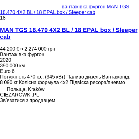
вантажівка фургон MAN TGS
18.470 4X2 BL / 18 EPAL box / Sleeper cab
18
MAN TGS 18.470 4X2 BL / 18 EPAL box / Sleeper
cab
44 200 €
≈ 2 274 000 грн
Вантажівка фургон
2020
390 000 км
Euro 6
Потужність
470 к.с. (345 кВт)
Паливо
дизель
Вантажопід.
8 090 кг
Колісна формула
4x2
Підвіска
ресора/пневмо
Польща, Kraków
CIEZAROWKI.PL
Зв'язатися з продавцем