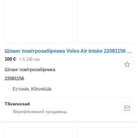
Шланг повітрозабірника Volvo Air intake 22081156 до тягача Volvo FL280
100 €
≈ 5 145 грн
Шланг повітрозабірника
22081156
Естонія, Kõrveküla
TSvaruosad