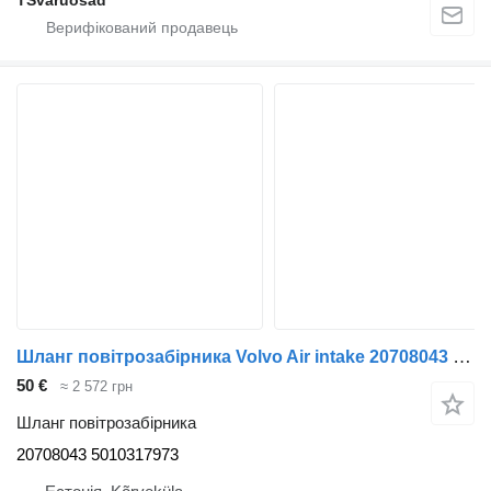
Шланг повітрозабірника Volvo Air intake 20708043 до тягача Volvo FL280
50 €
≈ 2 572 грн
Шланг повітрозабірника
20708043 5010317973