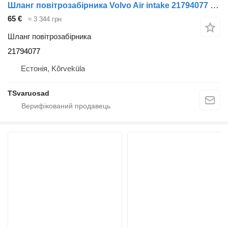
Шланг повітрозабірника Volvo Air intake 21794077 до тягача Volvo FL280
65 €
≈ 3 344 грн
Шланг повітрозабірника
21794077
Естонія, Kõrveküla
TSvaruosad