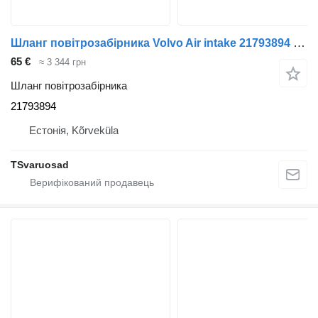
Шланг повітрозабірника Volvo Air intake 21793894 до тягача Volvo FL280
65 €
≈ 3 344 грн
Шланг повітрозабірника
21793894
Естонія, Kõrveküla
TSvaruosad