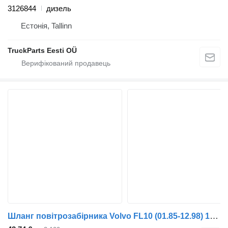
3126844
дизель
Естонія, Tallinn
TruckParts Eesti OÜ
Шланг повітрозабірника Volvo FL10 (01.85-12.98) 1665520 до тягача Volvo FL, FL6, FL7, FL10, FL12, FS718 (1985-2005)