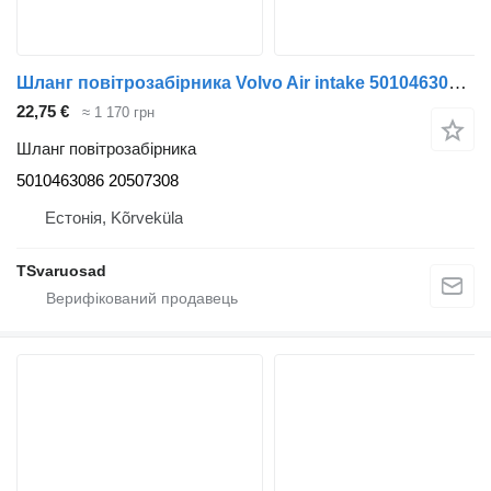
Шланг повітрозабірника Volvo Air intake 5010463086 до тягача Volvo FL240
22,75 €
≈ 1 170 грн
Шланг повітрозабірника
5010463086 20507308
Естонія, Kõrveküla
TSvaruosad