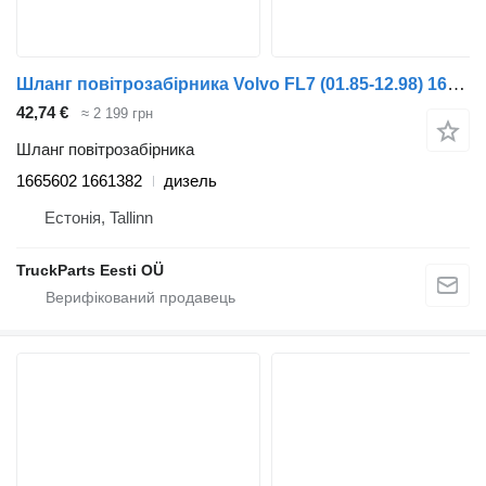
Шланг повітрозабірника Volvo FL7 (01.85-12.98) 1665602 1661382 до тягача Volvo FL, FL6, FL7, FL10, FL12, FS718 (1985-2005)
42,74 €
≈ 2 199 грн
Шланг повітрозабірника
1665602 1661382
дизель
Естонія, Tallinn
TruckParts Eesti OÜ