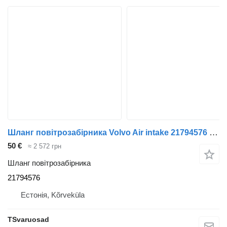
Шланг повітрозабірника Volvo Air intake 21794576 до тягача Volvo FL280
50 €
≈ 2 572 грн
Шланг повітрозабірника
21794576
Естонія, Kõrveküla
TSvaruosad