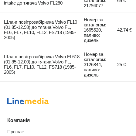
каталогом:
65 €
intake до тягача Volvo FL280
21794077
Номер за
Шланг повітрозабірника Volvo FL10
каталогом:
(01.85-12.98) до тягача Volvo FL,
1665520,
42,74 €
FL6, FL7, FL10, FL12, FS718 (1985-
паливо:
2005)
дизель
Номер за
Шланг повітрозабірника Volvo FL618
каталогом:
(01.85-12.00) до тягача Volvo FL,
3126844,
25 €
FL6, FL7, FL10, FL12, FS718 (1985-
паливо:
2005)
дизель
Компанія
Про нас