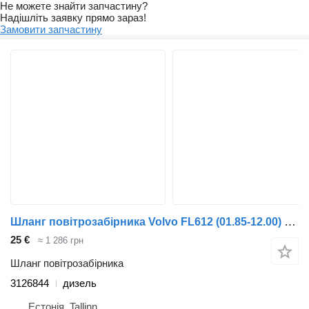
Не можете знайти запчастину?
Надішліть заявку прямо зараз!
Замовити запчастину
Шланг повітрозабірника Volvo FL612 (01.85-12.00) 3126844 до тягача Volvo FL, FL6, FL7, FL10, FL12, FS718 (1985-2005)
25 €
≈ 1 286 грн
Шланг повітрозабірника
3126844
дизель
Естонія, Tallinn