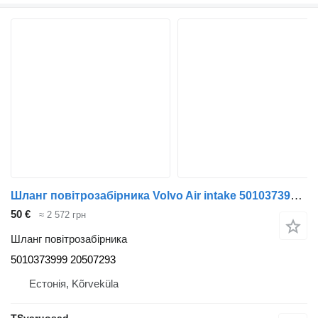
Шланг повітрозабірника Volvo Air intake 5010373999 до тягача Volvo FL280
50 €
≈ 2 572 грн
Шланг повітрозабірника
5010373999 20507293
Естонія, Kõrveküla
TSvaruosad