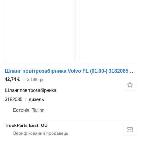
Шланг повітрозабірника Volvo FL (01.00-) 3182085 до тягача Volvo FL, FL6, FL7, FL10, FL12, FS718 (1985-2005)
42,74 €
≈ 2 199 грн
Шланг повітрозабірника
3182085
дизель
Естонія, Tallinn
TruckParts Eesti OÜ