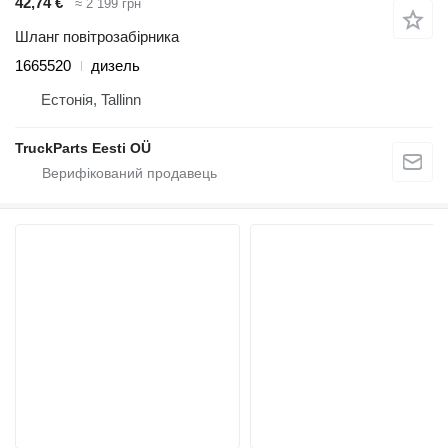
42,74 €
≈ 2 199 грн
Шланг повітрозабірника
1665520
дизель
Естонія, Tallinn
TruckParts Eesti OÜ