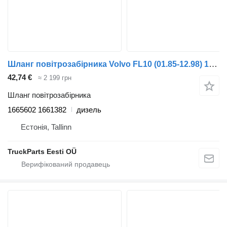
Шланг повітрозабірника Volvo FL10 (01.85-12.98) 1665602 1661382 до тягача Volvo FL, FL6, FL7, FL10, FL12, FS718 (1985-2005)
42,74 €
≈ 2 199 грн
Шланг повітрозабірника
1665602 1661382
дизель
Естонія, Tallinn
TruckParts Eesti OÜ