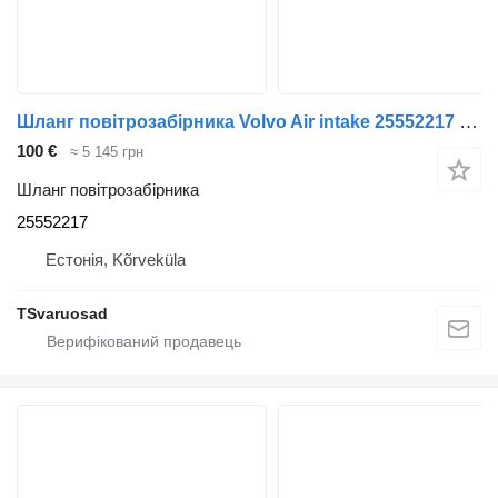
Шланг повітрозабірника Volvo Air intake 25552217 до тягача Volvo FL280
100 €
≈ 5 145 грн
Шланг повітрозабірника
25552217
Естонія, Kõrveküla
TSvaruosad