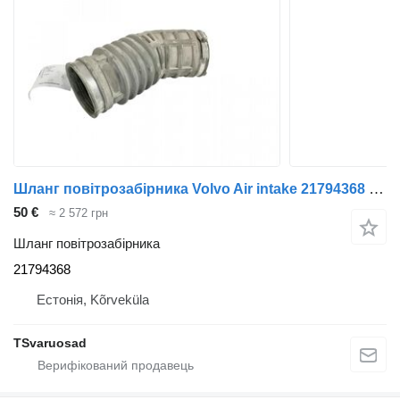
Шланг повітрозабірника Volvo Air intake 21794368 до тягача Volvo FL280
50 €
≈ 2 572 грн
Шланг повітрозабірника
21794368
Естонія, Kõrveküla
TSvaruosad