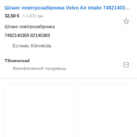
Шланг повітрозабірника Volvo Air intake 7482140369 до тягача Volvo FL240
32,50 €
≈ 1 672 грн
Шланг повітрозабірника
7482140369 82140369
Естонія, Kõrveküla
TSvaruosad