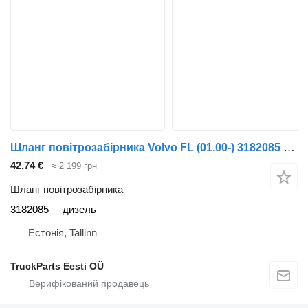
Шланг повітрозабірника Volvo FL (01.00-) 3182085 до тягача Volvo FL, FL6, FL7, FL10, FL12, FS718 (1985-2005)
42,74 €
≈ 2 199 грн
Шланг повітрозабірника
3182085
дизель
Естонія, Tallinn
TruckParts Eesti OÜ