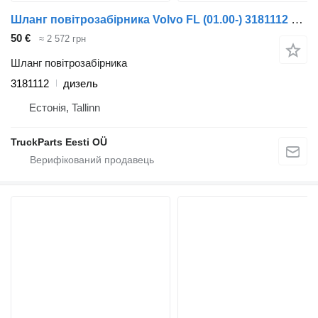
Шланг повітрозабірника Volvo FL (01.00-) 3181112 до тягача Volvo FL, FL6, FL7, FL10, FL12, FS718 (1985-2005)
50 €
≈ 2 572 грн
Шланг повітрозабірника
3181112
дизель
Естонія, Tallinn
TruckParts Eesti OÜ