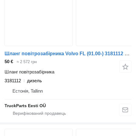
Шланг повітрозабірника Volvo FL (01.00-) 3181112 до тягача Volvo FL, FL6, FL7, FL10, FL12, FS718 (1985-2005)
50 €
≈ 2 572 грн
Шланг повітрозабірника
3181112
дизель
Естонія, Tallinn
TruckParts Eesti OÜ