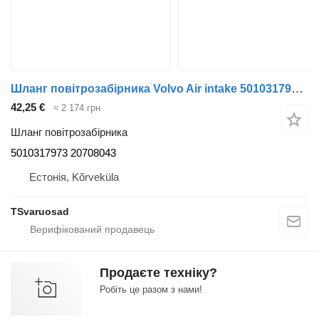
Шланг повітрозабірника Volvo Air intake 5010317973 до тягача Volvo FL240
42,25 €
≈ 2 174 грн
Шланг повітрозабірника
5010317973 20708043
Естонія, Kõrveküla
TSvaruosad
Продаєте техніку?
Робіть це разом з нами!