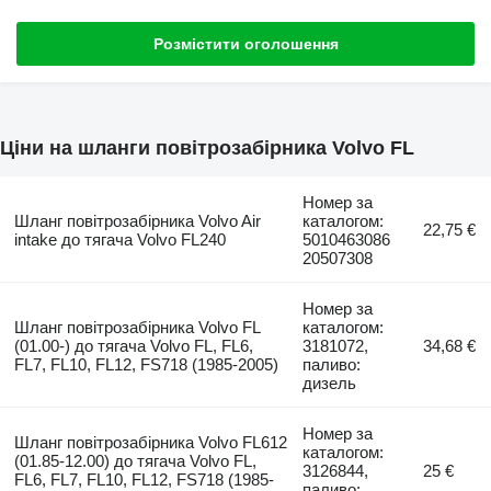
Розмістити оголошення
Ціни на шланги повітрозабірника Volvo FL
Номер за
Шланг повітрозабірника Volvo Air
каталогом:
22,75 €
intake до тягача Volvo FL240
5010463086
20507308
Номер за
Шланг повітрозабірника Volvo FL
каталогом:
(01.00-) до тягача Volvo FL, FL6,
3181072,
34,68 €
FL7, FL10, FL12, FS718 (1985-2005)
паливо:
дизель
Номер за
Шланг повітрозабірника Volvo FL612
каталогом:
(01.85-12.00) до тягача Volvo FL,
3126844,
25 €
FL6, FL7, FL10, FL12, FS718 (1985-
паливо: