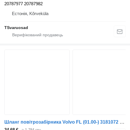
20787977 20787982
Естонія, Kõrveküla
TSvaruosad
Шланг повітрозабірника Volvo FL (01.00-) 3181072 до тягача Volvo FL, FL6, FL7, FL10, FL12, FS718 (1985-2005)
34,68 €
≈ 1 784 грн