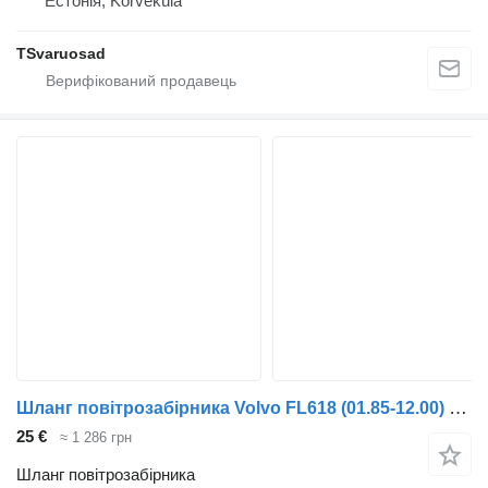
Естонія, Kõrveküla
TSvaruosad
Шланг повітрозабірника Volvo FL618 (01.85-12.00) 3126844 до тягача Volvo FL, FL6, FL7, FL10, FL12, FS718 (1985-2005)
25 €
≈ 1 286 грн
Шланг повітрозабірника