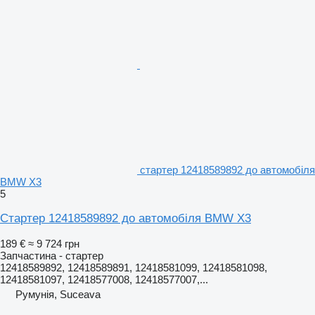
стартер 12418589892 до автомобіля
BMW X3
5
Стартер 12418589892 до автомобіля BMW X3
189 €
≈ 9 724 грн
Запчастина - стартер
12418589892, 12418589891, 12418581099, 12418581098,
12418581097, 12418577008, 12418577007,...
Румунія, Suceava