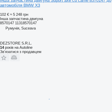
Інша запчастина двигуна Suport axe cu came 8570147 до
автомобіля BMW X3
102 €
≈ 5 248 грн
Інша запчастина двигуна
8570147 11318570147
Румунія, Suceava
DEZSTORE S.R.L.
14
років на Autoline
Зв'язатися з продавцем