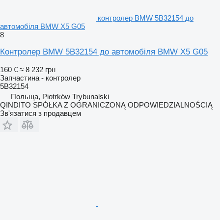
контролер BMW 5B32154 до
автомобіля BMW X5 G05
8
Контролер BMW 5B32154 до автомобіля BMW X5 G05
160 €
≈ 8 232 грн
Запчастина - контролер
5B32154
Польща, Piotrków Trybunalski
QINDITO SPÓŁKA Z OGRANICZONĄ ODPOWIEDZIALNOŚCIĄ
Зв'язатися з продавцем