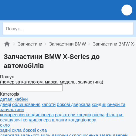
Запчастини
Запчастини BMW
Запчастини BMW X-
Запчастини BMW X-Series до
автомобілів
Пошук
(номер за каталогом, марка, модель, запчастина)
Категорія
деталі кабіни
двері
облицювання
капоти
бокові дзеркала
кондиціонери та
запчастини
компресори кондиціонера
радіатори кондиціонера
фільтри-
осушувачі кондиціонера
шланги кондиціонера
скло
задні скла
бокові скла
дзеркала заднього виду
двигуни склоочисника
замки дверей