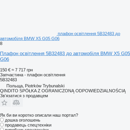
плафон освітлення 5B32483 до
автомобіля BMW X5 G05 G06
8
Плафон освітлення 5B32483 до автомобіля BMW X5 G05
G06
150 €
≈ 7 717 грн
Запчастина - плафон освітлення
5B32483
Польща, Piotrków Trybunalski
QINDITO SPÓŁKA Z OGRANICZONĄ ODPOWIEDZIALNOŚCIĄ
Зв'язатися з продавцем
Як би ви коротко описали наш портал?
дошка оголошень
продавець спецтехніки
виробник спецтехніки