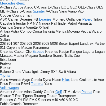
Mercedes-Benz
A-Class
Actros
Atego
C-Class
E-Class
EQE
GLC
GLE-Class
GLS
ML
R-Class
S-Class
Sprinter
V-Class
Vario
Viano
Vito
Cooper
Countryman
ASX
Canter
D-series
FB
L-series
Montero
Outlander
Pajero
Triton
Cabstar
Interstar
NP
NV
Navara
Pathfinder
Patrol
Primastar
Qashqai
Serena
Vanette
X-Trail
Antara
Astra
Combo
Corsa
Insignia
Meriva
Movano
Vectra
Vivaro
Zafira
Sultan
208
301
307
308
508
2008
3008
5008
Boxer
Expert
Landtrek
Partner
911
Cayenne
Macan
Panamera
C-series
Captur
Clio
Espace
K-series
Kadjar
Kangoo
Laguna
Logan
Mascott
Master
Megane
Sandero
Scenic
Trafic
Zoe
Ibiza
Leon
Fortwo
Rexton
Baleno
Grand Vitara
Ignis
Jimny
SX4
Swift
Vitara
Toyota
Auris
Avensis
Aygo
Corolla
Dyna
Hiace
Hilux
Land Cruiser
Lite Ace
Prius
Probox
RAV4
Tacoma
Yaris
Volkswagen
Amarok
Arteon
Atlas
Caddy
Crafter
Golf
LT
Multivan
Passat
Polo
Sharan
T-Roc
Tiguan
Touareg
Touran
Transporter
B-series
C
FH
FM
FMX
S-series
V40
V60
V90
XC
Fabia
Octavia
Roomster