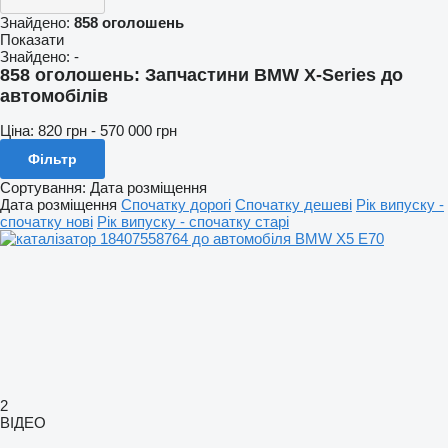
Знайдено:
858 оголошень
Показати
Знайдено:
-
858 оголошень:
Запчастини BMW X-Series до
автомобілів
Ціна:
820 грн - 570 000 грн
Фільтр
Сортування
:
Дата розміщення
Дата розміщення
Спочатку дорогі
Спочатку дешеві
Рік випуску -
спочатку нові
Рік випуску - спочатку старі
2
ВІДЕО