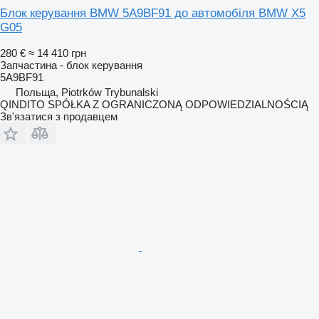
Блок керування BMW 5A9BF91 до автомобіля BMW X5
G05
280 €
≈ 14 410 грн
Запчастина - блок керування
5A9BF91
Польща, Piotrków Trybunalski
QINDITO SPÓŁKA Z OGRANICZONĄ ODPOWIEDZIALNOŚCIĄ
Зв'язатися з продавцем