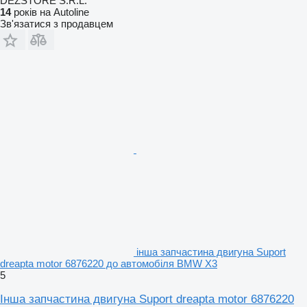
DEZSTORE S.R.L.
14
років на Autoline
Зв'язатися з продавцем
інша запчастина двигуна Suport
dreapta motor 6876220 до автомобіля BMW X3
5
Інша запчастина двигуна Suport dreapta motor 6876220