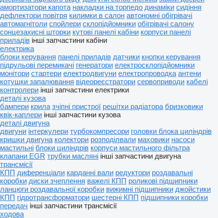
амортизатори капота
накладки на торпедо
динаміки
сидіння
дефлектори повітря
килимки в салон
автономні обігрівачі
автомагнітоли
спойлери
склопідйомники
обігрівачі салону
сонцезахисні шторки
кутові панелі кабіни
корпуси панелі
приладів
інші запчастини кабіни
електрика
блоки керування
панелі приладів
датчики
кнопки керування
підрульові перемикачі
генератори
електросклопідйомники
монітори
стартери
електродвигуни
електропроводка
антени
котушки запалювання
відеореєстратори
сервоприводи
кабелі
контролери
інші запчастини електрики
деталі кузова
бампери
крила
зчіпні пристрої
решітки радіатора
бризковики
квік-каплери
інші запчастини кузова
деталі двигуна
двигуни
інтеркулери
турбокомпресори
головки блока циліндрів
кришки двигуна
колектори
розподілвали
маховики
насоси
мастильні
блоки циліндрів
корпуси мастильного фільтра
клапани EGR
трубки масляні
інші запчастини двигуна
трансмісії
КПП
диференціали
карданні вали
редуктори
роздавальні
коробки
диски зчеплення
важелі КПП
роликові підшипники
ланцюги роздавальної коробки
вижимні підшипники
джойстики
КПП
гідротрансформатори
шестерні КПП
підшипники коробки
передач
інші запчастини трансмісії
ходова