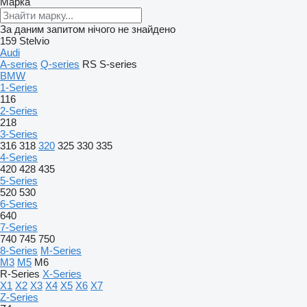
Марка
За даним запитом нічого не знайдено
159
Stelvio
Audi
A-series
Q-series
RS
S-series
BMW
1-Series
116
2-Series
218
3-Series
316
318
320
325
330
335
4-Series
420
428
435
5-Series
520
530
6-Series
640
7-Series
740
745
750
8-Series
M-Series
M3
M5
M6
R-Series
X-Series
X1
X2
X3
X4
X5
X6
X7
Z-Series