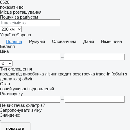
6520
показати всі
Місце розташування
Пошук за радіусом
Україна
Європа
Польща
Румунія
Словаччина
Данія
Німеччина
Бельгія
Ціна
–
Тип оголошення
продаж
від виробника
лізинг
кредит
розстрочка
trade-in (обмін з
доплатою)
обмін
Стан
новий
уживані
відновлений
Рік випуску
–
Не вистачає фільтрів?
Запропонувати зміну
Знайдено:
-
показати