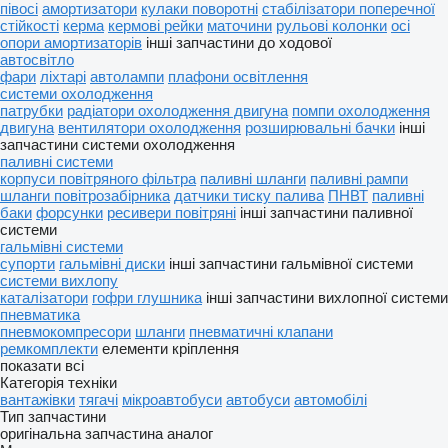
півосі
амортизатори
кулаки поворотні
стабілізатори поперечної
стійкості
керма
кермові рейки
маточини
рульові колонки
осі
опори амортизаторів
інші запчастини до ходової
автосвітло
фари
ліхтарі
автолампи
плафони освітлення
системи охолодження
патрубки
радіатори охолодження двигуна
помпи охолодження
двигуна
вентилятори охолодження
розширювальні бачки
інші
запчастини системи охолодження
паливні системи
корпуси повітряного фільтра
паливні шланги
паливні рампи
шланги повітрозабірника
датчики тиску палива
ПНВТ
паливні
баки
форсунки
ресивери повітряні
інші запчастини паливної
системи
гальмівні системи
супорти
гальмівні диски
інші запчастини гальмівної системи
системи вихлопу
каталізатори
гофри глушника
інші запчастини вихлопної системи
пневматика
пневмокомпресори
шланги
пневматичні клапани
ремкомплекти
елементи кріплення
показати всі
Категорія техніки
вантажівки
тягачі
мікроавтобуси
автобуси
автомобілі
Тип запчастини
оригінальна запчастина
аналог