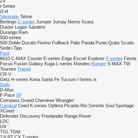
Z4
i-Series
i3
i4
Silverado
Tahoe
Berlingo
C-series
Jumper
Jumpy
Nemo
Xsara
Duster
Logan
Sandero
Durango
Ram
500-series
500
Doblo
Ducato
Fiorino
Fullback
Palio
Panda
Punto
Qubo
Scudo
Sedici
Tipo
Ford
6610
C-MAX
Courier
E-series
Edge
Escort
Explorer
F-series
Fiesta
Focus
Fusion
Galaxy
Kuga
L-series
Mondeo
Ranger
S-MAX
TW
Tourneo
Transit
CR-V
Getz
H-series
Kona
Santa Fe
Tucson
i-Series
ix
Daily
D-Max
F-Pace
XF
Compass
Grand Cherokee
Wrangler
Carnival
Ceed
K-series
Optima
Picanto
Rio
Sorento
Soul
Sportage
XCeed
Defender
Discovery
Freelander
Range Rover
LDC
UX
TGL
TGM
2
6
BT
CX
T-series