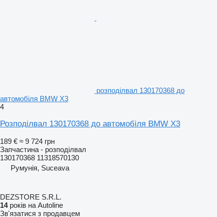
розподілвал 130170368 до
автомобіля BMW X3
4
Розподілвал 130170368 до автомобіля BMW X3
189 €
≈ 9 724 грн
Запчастина - розподілвал
130170368 11318570130
Румунія, Suceava
DEZSTORE S.R.L.
14
років на Autoline
Зв'язатися з продавцем