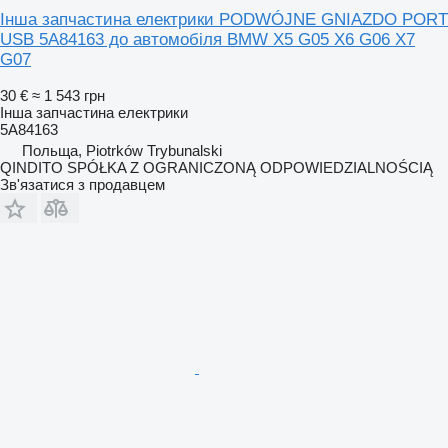
Інша запчастина електрики PODWÓJNE GNIAZDO PORT
USB 5A84163 до автомобіля BMW X5 G05 X6 G06 X7
G07
30 €
≈ 1 543 грн
Інша запчастина електрики
5A84163
Польща, Piotrków Trybunalski
QINDITO SPÓŁKA Z OGRANICZONĄ ODPOWIEDZIALNOŚCIĄ
Зв'язатися з продавцем