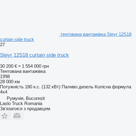
тентована вантажівка Steyr 12S18
curtain side truck
27
Steyr 12S18 curtain side truck
30 200 €
≈ 1 554 000 грн
Тентована вантажівка
1998
28 000 км
Потужність
180 к.с. (132 кВт)
Паливо
дизель
Колісна формула
4x4
Румунія, București
Laslo Truck Romania
Зв'язатися з продавцем