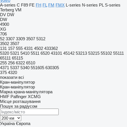
Volvo
A-series
C
F89
FE
FH
FL
FM
FMX
L-series
N-series
PL
S-series
Terberg
VM
DV
DW
DW
4900
XG
706
52
3307
3309
3507
5312
3502
3507
131
157
555
4331
4502
433362
5320
5321
5410
5511
6520
43101
45142
53213
53215
55102
55111
65111
65115
255
256
6322
6510
4371
5337
5340
551605
630305
375
4320
показати всі
Кран-маніпулятор
Кран-маніпулятор
Марка крана-маніпулятора
HMF
Palfinger
XCMG
Місце розташування
Пошук за радіусом
Україна
Європа