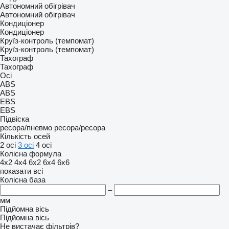
Автономний обігрівач
Автономний обігрівач
Кондиціонер
Кондиціонер
Круїз-контроль (темпомат)
Круїз-контроль (темпомат)
Тахограф
Тахограф
Осі
ABS
ABS
EBS
EBS
Підвіска
ресора/пневмо
ресора/ресора
Кількість осей
2 осі
3 осі
4 осі
Колісна формула
4x2
4x4
6x2
6x4
6x6
показати всі
Колісна база
–
мм
Підйомна вісь
Підйомна вісь
Не вистачає фільтрів?