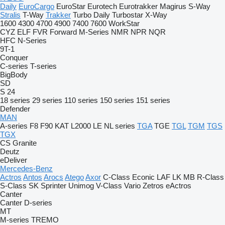
Daily
EuroCargo
EuroStar
Eurotech
Eurotrakker
Magirus
S-Way
Stralis
T-Way
Trakker
Turbo Daily
Turbostar
X-Way
1600
4300
4700
4900
7400
7600
WorkStar
CYZ
ELF
FVR
Forward
M-Series
NMR
NPR
NQR
HFC
N-Series
9T-1
Conquer
C-series
T-series
BigBody
SD
S 24
18 series
29 series
110 series
150 series
151 series
Defender
MAN
A-series
F8
F90
KAT
L2000
LE
NL series
TGA
TGE
TGL
TGM
TGS
TGX
CS
Granite
Deutz
eDeliver
Mercedes-Benz
Actros
Antos
Arocs
Atego
Axor
C-Class
Econic
LAF
LK
MB
R-Class
S-Class
SK
Sprinter
Unimog
V-Class
Vario
Zetros
eActros
Canter
Canter
D-series
MT
M-series
TREMO