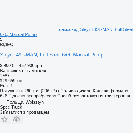
самоскид Steyr 1491-MAN, Full Steel
6x6, Manual Pump
9
ВІДЕО
Steyr 1491-MAN, Full Steel 6x6, Manual Pump
8 900 €
≈ 457 900 грн
Вантажівка - самоскид
1987
929 655 км
Euro 1
Потужність
280 к.с. (206 кВт)
Паливо
дизель
Колісна формула
6x6
Підвіска
ресора/ресора
Спосіб розвантаження
тристороння
Польща, Wolsztyn
Spec Truck
Зв'язатися з продавцем