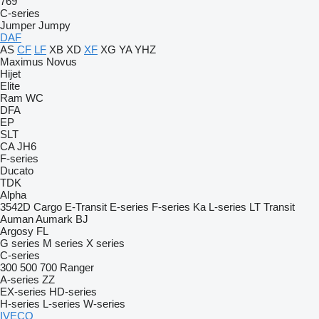
769
C-series
Jumper
Jumpy
DAF
AS
CF
LF
XB
XD
XF
XG
YA
YHZ
Maximus
Novus
Hijet
Elite
Ram
WC
DFA
EP
SLT
CA
JH6
F-series
Ducato
TDK
Alpha
3542D
Cargo
E-Transit
E-series
F-series
Ka
L-series
LT
Transit
Auman
Aumark
BJ
Argosy
FL
G series
M series
X series
C-series
300
500
700
Ranger
A-series
ZZ
EX-series
HD-series
H-series
L-series
W-series
IVECO