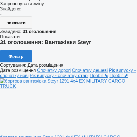
Запропонувати зміну
Знайдено:
-
показати
Знайдено:
31 оголошення
Показати
31 оголошення:
Вантажівки Steyr
Фільтр
Сортування
:
Дата розміщення
Дата розміщення
Спочатку дорогі
Спочатку дешеві
Рік випуску -
спочатку нові
Рік випуску - спочатку старі
Пробіг ⬊
Пробіг ⬈