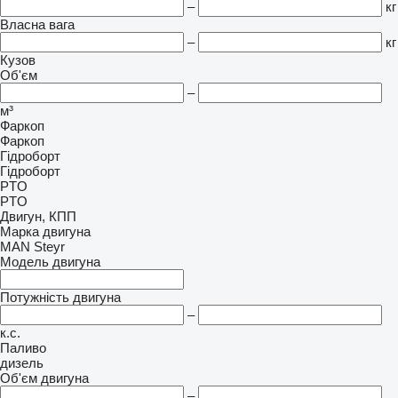
–
кг
Власна вага
–
кг
Кузов
Об'єм
–
м³
Фаркоп
Фаркоп
Гідроборт
Гідроборт
PTO
PTO
Двигун, КПП
Марка двигуна
MAN
Steyr
Модель двигуна
Потужність двигуна
–
к.с.
Паливо
дизель
Об'єм двигуна
–