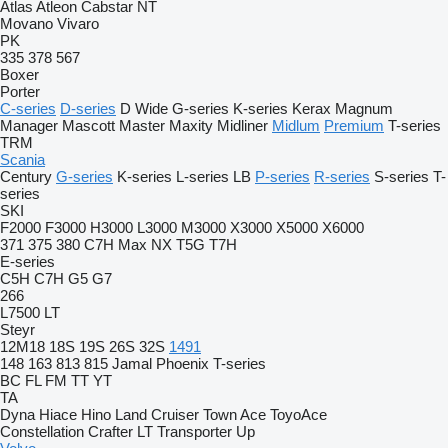
Atlas
Atleon
Cabstar
NT
Movano
Vivaro
PK
335
378
567
Boxer
Porter
C-series
D-series
D Wide
G-series
K-series
Kerax
Magnum
Manager
Mascott
Master
Maxity
Midliner
Midlum
Premium
T-series
TRM
Scania
Century
G-series
K-series
L-series
LB
P-series
R-series
S-series
T-
series
SKI
F2000
F3000
H3000
L3000
M3000
X3000
X5000
X6000
371
375
380
C7H
Max
NX
T5G
T7H
E-series
C5H
C7H
G5
G7
266
L7500
LT
Steyr
12M18
18S
19S
26S
32S
1491
148
163
813
815
Jamal
Phoenix
T-series
BC
FL
FM
TT
YT
TA
Dyna
Hiace
Hino
Land Cruiser
Town Ace
ToyoAce
Constellation
Crafter
LT
Transporter
Up