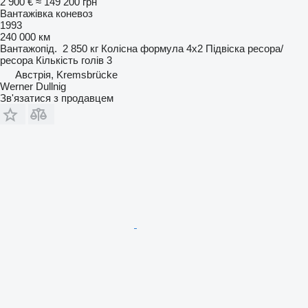
2 900 €
≈ 149 200 грн
Вантажівка коневоз
1993
240 000 км
Вантажопід.
2 850 кг
Колісна формула
4x2
Підвіска
ресора/
ресора
Кількість голів
3
Австрія, Kremsbrücke
Werner Dullnig
Зв'язатися з продавцем