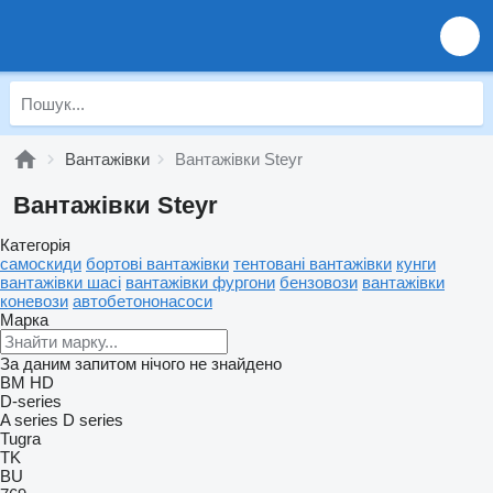
Вантажівки
Вантажівки Steyr
Вантажівки Steyr
Категорія
самоскиди
бортовi вантажівки
тентовані вантажівки
кунги
вантажівки шасі
вантажівки фургони
бензовози
вантажівки
коневози
автобетононасоси
Марка
За даним запитом нічого не знайдено
BM
HD
D-series
A series
D series
Tugra
TK
BU