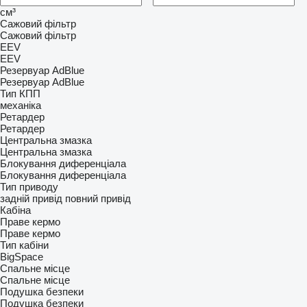
см³
Сажовий фільтр
Сажовий фільтр
EEV
EEV
Резервуар AdBlue
Резервуар AdBlue
Тип КПП
механіка
Ретардер
Ретардер
Центральна змазка
Центральна змазка
Блокування диференціала
Блокування диференціала
Тип приводу
задній привід
повний привід
Кабіна
Праве кермо
Праве кермо
Тип кабіни
BigSpace
Спальне місце
Спальне місце
Подушка безпеки
Подушка безпеки