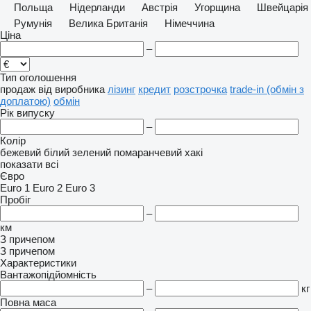
Польща
Нідерланди
Австрія
Угорщина
Швейцарія
Румунія
Велика Британія
Німеччина
Ціна
–
Тип оголошення
продаж
від виробника
лізинг
кредит
розстрочка
trade-in (обмін з
доплатою)
обмін
Рік випуску
–
Колір
бежевий
білий
зелений
помаранчевий
хакі
показати всі
Євро
Euro 1
Euro 2
Euro 3
Пробіг
–
км
З причепом
З причепом
Характеристики
Вантажопідйомність
–
кг
Повна маса