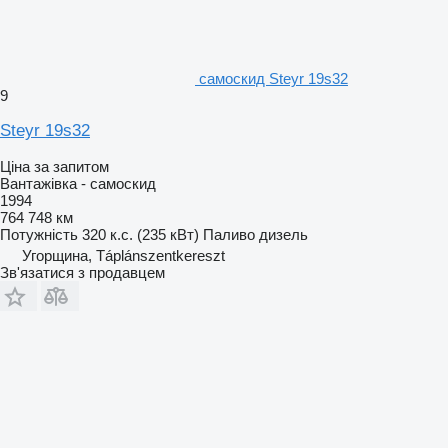
самоскид Steyr 19s32
9
Steyr 19s32
Ціна за запитом
Вантажівка - самоскид
1994
764 748 км
Потужність
320 к.с. (235 кВт)
Паливо
дизель
Угорщина, Táplánszentkereszt
Зв'язатися з продавцем