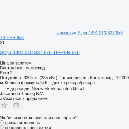
самоскид Steyr 1491.310 S37 6x6
TIPPER 6x6
21
Steyr 1491.310 S37 6x6 TIPPER 6x6
Ціна за запитом
Вантажівка - самоскид
Euro 2
Потужність
320 к.с. (235 кВт)
Паливо
дизель
Вантажопід.
12 000
кг
Колісна формула
6x6
Підвіска
ресора/ресора
Нідерланди, Nieuwerkerk aan den IJssel
Jacaranda Trading B.V.
Зв'язатися з продавцем
Як би ви коротко описали наш портал?
дошка оголошень
продавець спецтехніки