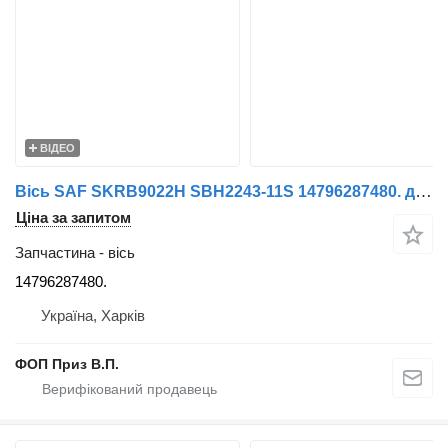
ВІДЕО
Вісь SAF SKRB9022H SBH2243-11S 14796287480. до причепа полуприцепа
Ціна за запитом
Запчастина - вісь
14796287480.
Україна, Харків
ФОП Приз В.П.