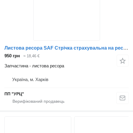
Листова ресора SAF Стрічка страхувальна на ресору SAF САФ до причепа
950 грн
≈ 18,46 €
Запчастина - листова ресора
Україна, м. Харків
ПП "УРЦ"