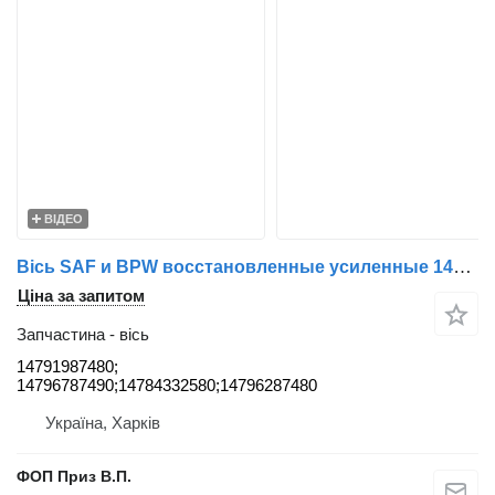
ВІДЕО
Вісь SAF и BPW восстановленные усиленные 14791987480 до причепа SKRB 9022;
Ціна за запитом
Запчастина - вісь
14791987480;
14796787490;14784332580;14796287480
Україна, Харків
ФОП Приз В.П.