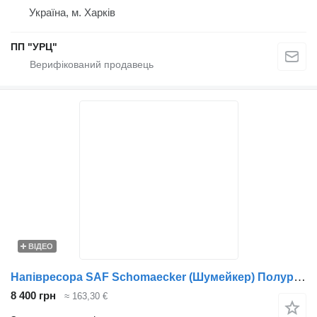
Україна, м. Харків
ПП "УРЦ"
ВІДЕО
Напівресора SAF Schomaecker (Шумейкер) Полуресора SAF 2 аркушів 88611700 до причепа
8 400 грн
≈ 163,30 €