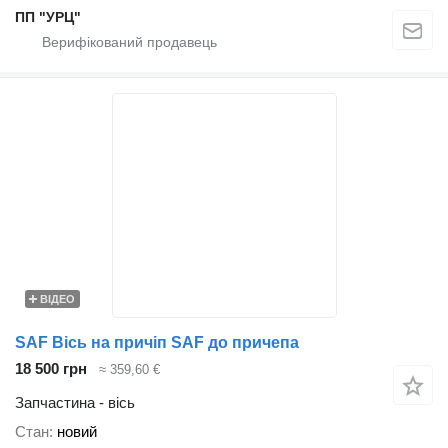
ПП "УРЦ"
ВІДЕО
SAF Вісь на причіп SAF до причепа
18 500 грн
≈ 359,60 €
Запчастина - вісь
Стан
новий