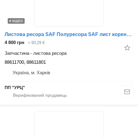
ВІДЕО
Листова ресора SAF Полуресора SAF лист кореної Schomaecker Шумейкер 88611700 до причепа
4 800 грн
≈ 93,29 €
Запчастина - листова ресора
88611700, 88611801
Україна, м. Харків
ПП "УРЦ"