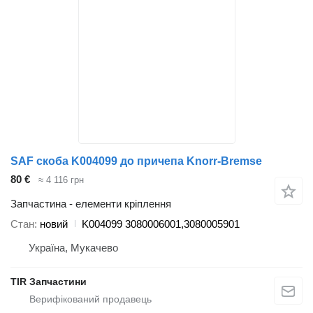
SAF скоба K004099 до причепа Knorr-Bremse
80 €
≈ 4 116 грн
Запчастина - елементи кріплення
Стан
новий
K004099 3080006001,3080005901
Україна, Мукачево
TIR Запчастини