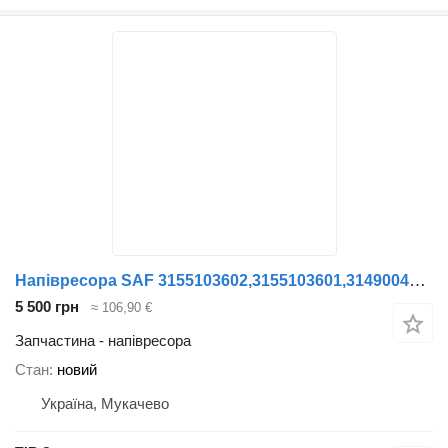
Напівресора SAF 3155103602,3155103601,3149004502.88616700.88616700.F188Z035Z до причепа Kögel
5 500 грн
≈ 106,90 €
Запчастина - напівресора
Стан
новий
Україна, Мукачево