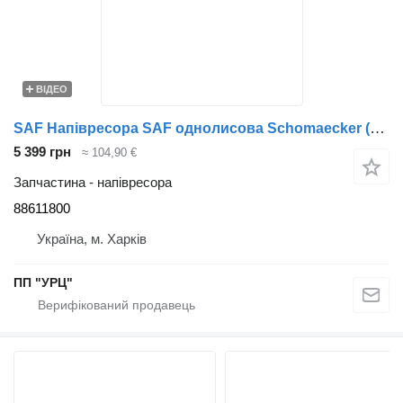
ВІДЕО
SAF Напівресора SAF однолисова Schomaecker (Шумейкер) 88611800 до причепа
5 399 грн
≈ 104,90 €
Запчастина - напівресора
88611800
Україна, м. Харків
ПП "УРЦ"