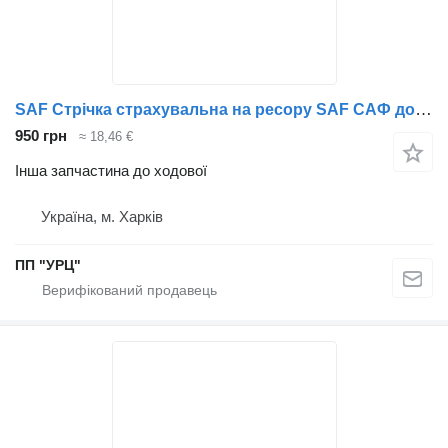
SAF Стрічка страхувальна на ресору SAF САФ до причепа
950 грн
≈ 18,46 €
Інша запчастина до ходової
Україна, м. Харків
ПП "УРЦ"