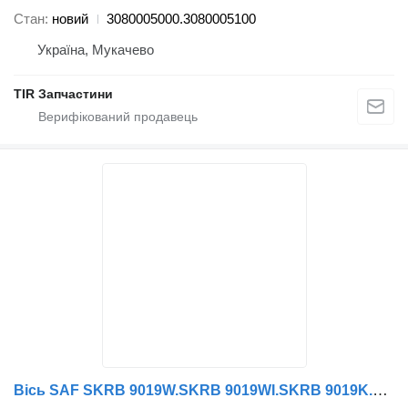
Стан
новий
3080005000.3080005100
Україна, Мукачево
TIR Запчастини
Вісь SAF SKRB 9019W.SKRB 9019WI.SKRB 9019K.SKRB 9019KI до причепа