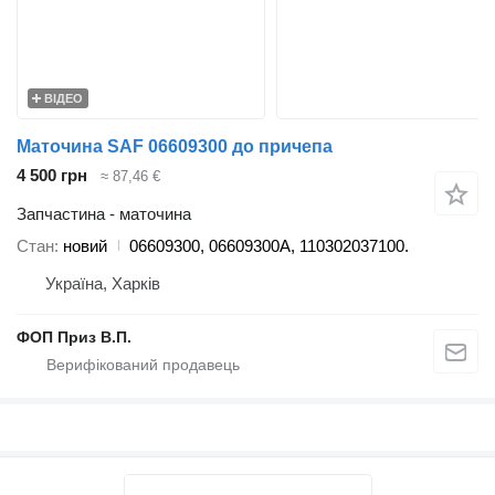
ВІДЕО
Маточина SAF 06609300 до причепа
4 500 грн
≈ 87,46 €
Запчастина - маточина
Стан
новий
06609300, 06609300A, 110302037100.
Україна, Харків
ФОП Приз В.П.