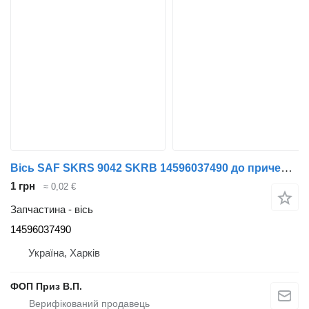
Вісь SAF SKRS 9042 SKRB 14596037490 до причепа SAF 14596037490
1 грн
≈ 0,02 €
Запчастина - вісь
14596037490
Україна, Харків
ФОП Приз В.П.