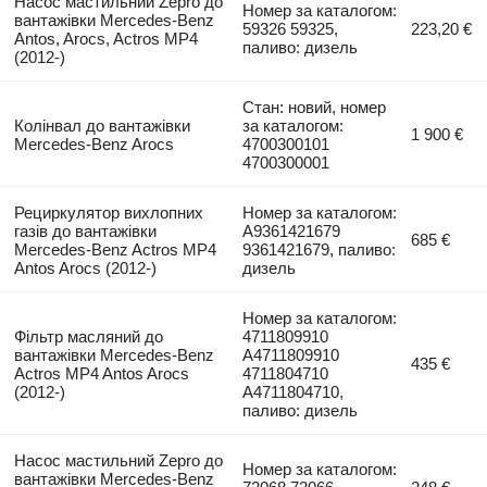
Насос мастильний Zepro до
Номер за каталогом:
вантажівки Mercedes-Benz
59326 59325,
223,20 €
Antos, Arocs, Actros MP4
паливо: дизель
(2012-)
Стан: новий, номер
Колінвал до вантажівки
за каталогом:
1 900 €
Mercedes-Benz Arocs
4700300101
4700300001
Рециркулятор вихлопних
Номер за каталогом:
газів до вантажівки
A9361421679
685 €
Mercedes-Benz Actros MP4
9361421679, паливо:
Antos Arocs (2012-)
дизель
Номер за каталогом:
Фільтр масляний до
4711809910
вантажівки Mercedes-Benz
A4711809910
435 €
Actros MP4 Antos Arocs
4711804710
(2012-)
A4711804710,
паливо: дизель
Насос мастильний Zepro до
Номер за каталогом:
вантажівки Mercedes-Benz